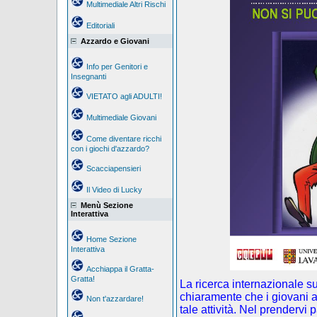
Multimediale Altri Rischi
Editoriali
Azzardo e Giovani
Info per Genitori e
Insegnanti
VIETATO agli ADULTI!
Multimediale Giovani
Come diventare ricchi
con i giochi d'azzardo?
Scacciapensieri
Il Video di Lucky
Menù Sezione
Interattiva
Home Sezione
Interattiva
Acchiappa il Gratta-
Gratta!
La ricerca internazionale s
chiaramente che i giovani a
Non t'azzardare!
tale attività. Nel prendervi 