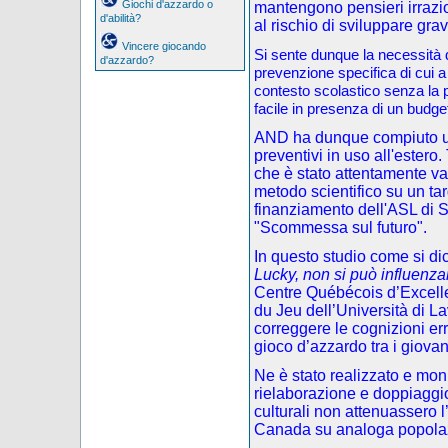
Giochi d'azzardo o
mantengono pensieri irrazi
d'abilità?
al rischio di sviluppare gra
Vincere giocando
Si sente dunque la necessità di
d'azzardo?
prevenzione specifica di cui a
contesto scolastico senza la p
facile in presenza di un budget
AND ha dunque compiuto una
preventivi in uso all'estero.
che è stato attentamente va
metodo scientifico su un targ
finanziamento dell'ASL di S
"Scommessa sul futuro".
In questo studio come si dic
Lucky, non si può influenza
Centre Québécois d’Excelle
du Jeu dell’Università di L
correggere le cognizioni e
gioco d’azzardo tra i giovan
Ne è stato realizzato e mon
rielaborazione e doppiaggio)
culturali non attenuassero l’
Canada su analoga popola