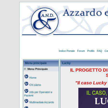
Indice Portale
Forum
Profilo
FAQ
Ce
Menu principale
Lucky
Menu Principale
IL PROGETTO
D
Home
"Il caso Lucky
Chi siamo
Info per Operatori e
Pazienti
Multimediale Azzardo