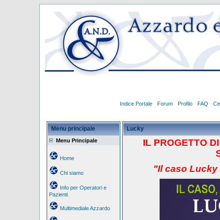
Indice Portale
Forum
Profilo
FAQ
Ce
Menu principale
Lucky
Menu Principale
IL PROGETTO
D
Home
"Il caso Lucky
Chi siamo
Info per Operatori e
Pazienti
Multimediale Azzardo