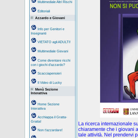
Multimediale Altri Rischi
Editoriali
Azzardo e Giovani
Info per Genitori e
Insegnanti
VIETATO agli ADULTI!
Multimediale Giovani
Come diventare ricchi
con i giochi d'azzardo?
Scacciapensieri
Il Video di Lucky
Menù Sezione
Interattiva
Home Sezione
Interattiva
Acchiappa il Gratta-
Gratta!
La ricerca internazionale s
chiaramente che i giovani a
Non t'azzardare!
tale attività. Nel prendervi 