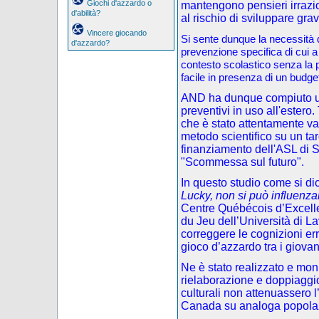
Giochi d'azzardo o
mantengono pensieri irrazi
d'abilità?
al rischio di sviluppare gra
Vincere giocando
Si sente dunque la necessità di
d'azzardo?
prevenzione specifica di cui a
contesto scolastico senza la p
facile in presenza di un budget
AND ha dunque compiuto una
preventivi in uso all'estero.
che è stato attentamente va
metodo scientifico su un targ
finanziamento dell'ASL di S
"Scommessa sul futuro".
In questo studio come si dic
Lucky, non si può influenza
Centre Québécois d’Excelle
du Jeu dell’Università di L
correggere le cognizioni e
gioco d’azzardo tra i giovan
Ne è stato realizzato e mon
rielaborazione e doppiaggio)
culturali non attenuassero l’
Canada su analoga popola