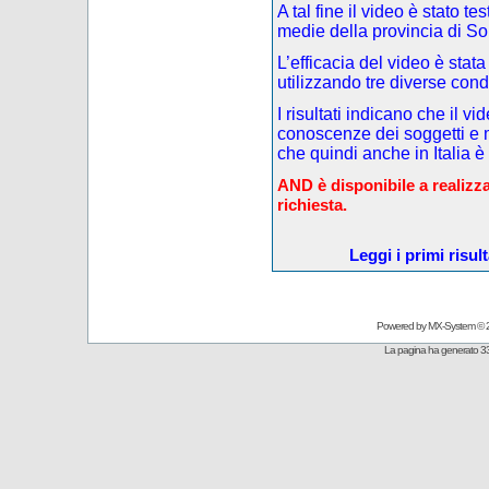
A tal fine il video è stato t
medie della provincia di So
L’efficacia del video è stata
utilizzando tre diverse cond
I risultati indicano che il v
conoscenze dei soggetti e m
che quindi anche in Italia è
AND è disponibile a realizza
richiesta.
Leggi i primi risul
Powered by
MX-System
© 
La pagina ha generato 33