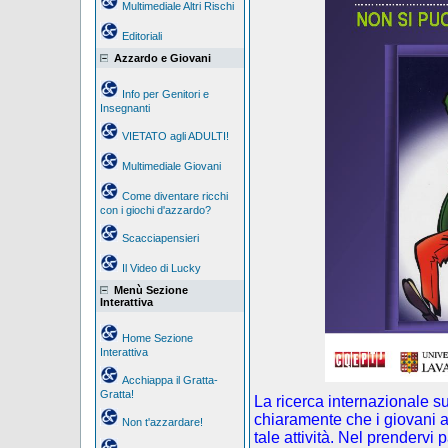
Multimediale Altri Rischi
Editoriali
Azzardo e Giovani
Info per Genitori e
Insegnanti
VIETATO agli ADULTI!
Multimediale Giovani
Come diventare ricchi
con i giochi d'azzardo?
Scacciapensieri
Il Video di Lucky
Menù Sezione
Interattiva
Home Sezione
Interattiva
Acchiappa il Gratta-
Gratta!
La ricerca internazionale s
chiaramente che i giovani a
Non t'azzardare!
tale attività. Nel prendervi 