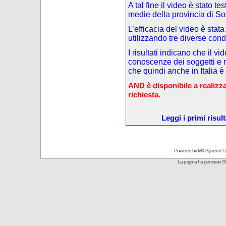
A tal fine il video è stato t
medie della provincia di So
L’efficacia del video è stata
utilizzando tre diverse cond
I risultati indicano che il v
conoscenze dei soggetti e m
che quindi anche in Italia è
AND è disponibile a realizza
richiesta.
Leggi i primi risul
Powered by
MX-System
© 
La pagina ha generato 33