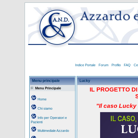
Indice Portale
Forum
Profilo
FAQ
Ce
Menu principale
Lucky
Menu Principale
IL PROGETTO
D
Home
"Il caso Lucky
Chi siamo
Info per Operatori e
Pazienti
Multimediale Azzardo