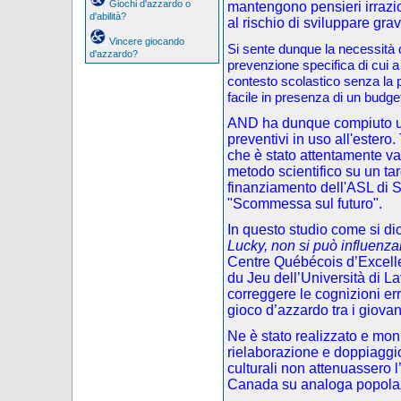
Giochi d'azzardo o
mantengono pensieri irrazi
d'abilità?
al rischio di sviluppare gra
Vincere giocando
Si sente dunque la necessità di
d'azzardo?
prevenzione specifica di cui a
contesto scolastico senza la p
facile in presenza di un budget
AND ha dunque compiuto una
preventivi in uso all'estero.
che è stato attentamente va
metodo scientifico su un targ
finanziamento dell'ASL di S
"Scommessa sul futuro".
In questo studio come si dic
Lucky, non si può influenza
Centre Québécois d’Excelle
du Jeu dell’Università di L
correggere le cognizioni e
gioco d’azzardo tra i giovan
Ne è stato realizzato e mon
rielaborazione e doppiaggio)
culturali non attenuassero l’
Canada su analoga popola