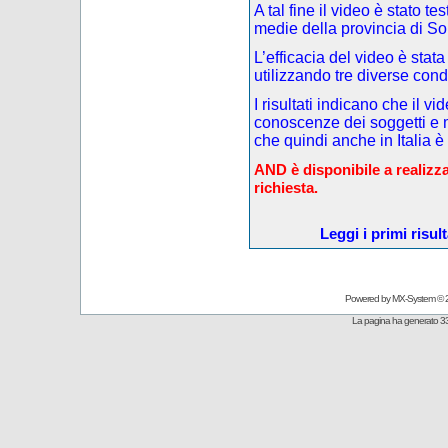
A tal fine il video è stato t
medie della provincia di So
L’efficacia del video è stata
utilizzando tre diverse cond
I risultati indicano che il v
conoscenze dei soggetti e m
che quindi anche in Italia è
AND è disponibile a realizza
richiesta.
Leggi i primi risul
Powered by
MX-System
© 
La pagina ha generato 33