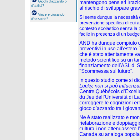
Giochi d'azzardo o
mantengono pensieri irrazi
d'abilità?
al rischio di sviluppare gra
Vincere giocando
Si sente dunque la necessità di
d'azzardo?
prevenzione specifica di cui a
contesto scolastico senza la p
facile in presenza di un budget
AND ha dunque compiuto una
preventivi in uso all'estero.
che è stato attentamente va
metodo scientifico su un targ
finanziamento dell'ASL di S
"Scommessa sul futuro".
In questo studio come si dic
Lucky, non si può influenza
Centre Québécois d’Excelle
du Jeu dell’Università di L
correggere le cognizioni e
gioco d’azzardo tra i giovan
Ne è stato realizzato e mon
rielaborazione e doppiaggio)
culturali non attenuassero l’
Canada su analoga popola