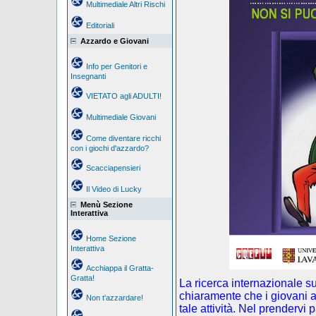
Multimediale Altri Rischi
Editoriali
Azzardo e Giovani
Info per Genitori e
Insegnanti
VIETATO agli ADULTI!
Multimediale Giovani
Come diventare ricchi
con i giochi d'azzardo?
Scacciapensieri
Il Video di Lucky
Menù Sezione
Interattiva
Home Sezione
Interattiva
Acchiappa il Gratta-
Gratta!
La ricerca internazionale s
chiaramente che i giovani a
Non t'azzardare!
tale attività. Nel prendervi 