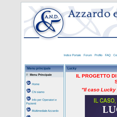
Indice Portale
Forum
Profilo
FAQ
Ce
Menu principale
Lucky
Menu Principale
IL PROGETTO
D
Home
"Il caso Lucky
Chi siamo
Info per Operatori e
Pazienti
Multimediale Azzardo