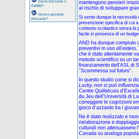
Giochi d'azzardo o
mantengono pensieri irrazi
d'abilità?
al rischio di sviluppare gra
Vincere giocando
Si sente dunque la necessità di
d'azzardo?
prevenzione specifica di cui a
contesto scolastico senza la p
facile in presenza di un budget
AND ha dunque compiuto una
preventivi in uso all'estero.
che è stato attentamente va
metodo scientifico su un targ
finanziamento dell'ASL di S
"Scommessa sul futuro".
In questo studio come si dic
Lucky, non si può influenza
Centre Québécois d’Excelle
du Jeu dell’Università di L
correggere le cognizioni e
gioco d’azzardo tra i giovan
Ne è stato realizzato e mon
rielaborazione e doppiaggio)
culturali non attenuassero l’
Canada su analoga popola