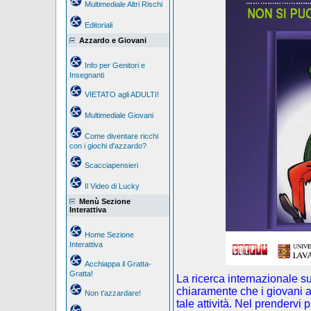
Multimediale Altri Rischi
Editoriali
Azzardo e Giovani
Info per Genitori e
Insegnanti
VIETATO agli ADULTI!
Multimediale Giovani
Come diventare ricchi
con i giochi d'azzardo?
Scacciapensieri
Il Video di Lucky
Menù Sezione
Interattiva
Home Sezione
Interattiva
Acchiappa il Gratta-
Gratta!
La ricerca internazionale s
chiaramente che i giovani a
Non t'azzardare!
tale attività. Nel prendervi 