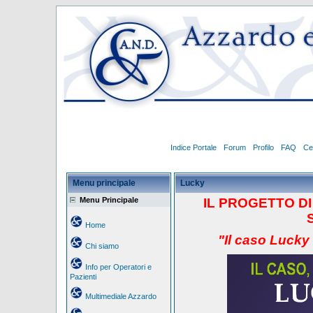
Indice Portale
Forum
Profilo
FAQ
Ce
Menu principale
Lucky
Menu Principale
IL PROGETTO
D
Home
"Il caso Lucky
Chi siamo
Info per Operatori e
Pazienti
Multimediale Azzardo