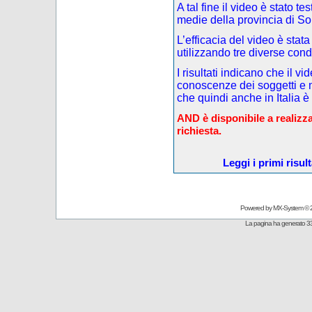
A tal fine il video è stato t
medie della provincia di So
L’efficacia del video è stata
utilizzando tre diverse cond
I risultati indicano che il v
conoscenze dei soggetti e m
che quindi anche in Italia è
AND è disponibile a realizza
richiesta.
Leggi i primi risul
Powered by
MX-System
© 
La pagina ha generato 33