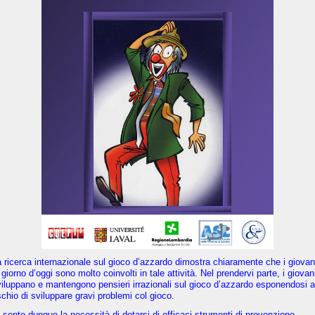
 ricerca internazionale sul gioco d’azzardo dimostra chiaramente che i giovan
 giorno d’oggi sono molto coinvolti in tale attività. Nel prendervi parte, i giovan
iluppano e mantengono pensieri irrazionali sul gioco d’azzardo esponendosi a
schio di sviluppare gravi problemi col gioco.
 sente dunque la necessità di dotarsi di efficaci strumenti di prevenzione