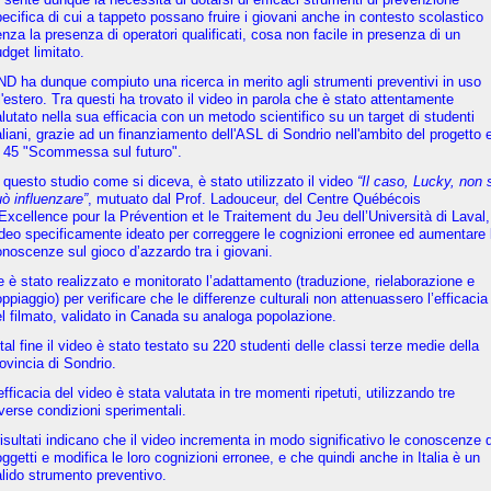
ecifica di cui a tappeto possano fruire i giovani anche in contesto scolastico
nza la presenza di operatori qualificati, cosa non facile in presenza di un
dget limitato.
D ha dunque compiuto una ricerca in merito agli strumenti preventivi in uso
l'estero. Tra questi ha trovato il video in parola che è stato attentamente
lutato nella sua efficacia con un metodo scientifico su un target di studenti
aliani, grazie ad un finanziamento dell'ASL di Sondrio nell'ambito del progetto 
. 45 "Scommessa sul futuro".
 questo studio come si diceva, è stato utilizzato il video
“Il caso, Lucky, non 
ò influenzare”
, mutuato dal Prof. Ladouceur, del Centre Québécois
Excellence pour la Prévention et le Traitement du Jeu dell’Università di Laval,
deo specificamente ideato per correggere le cognizioni erronee ed aumentare 
noscenze sul gioco d’azzardo tra i giovani.
 è stato realizzato e monitorato l’adattamento (traduzione, rielaborazione e
ppiaggio) per verificare che le differenze culturali non attenuassero l’efficacia
l filmato, validato in Canada su analoga popolazione.
tal fine il video è stato testato su 220 studenti delle classi terze medie della
ovincia di Sondrio.
efficacia del video è stata valutata in tre momenti ripetuti, utilizzando tre
verse condizioni sperimentali.
risultati indicano che il video incrementa in modo significativo le conoscenze 
ggetti e modifica le loro cognizioni erronee, e che quindi anche in Italia è un
lido strumento preventivo.