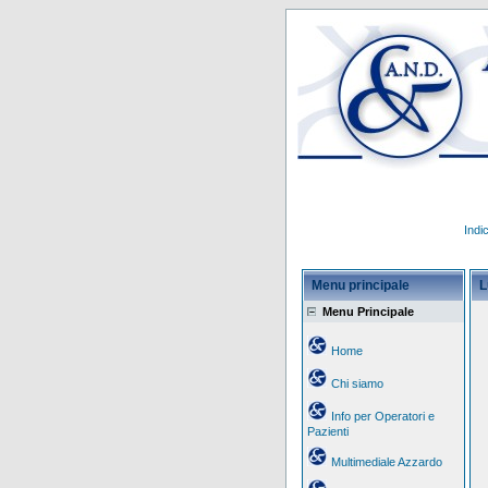
Indi
Menu principale
L
Menu Principale
Home
Chi siamo
Info per Operatori e
Pazienti
Multimediale Azzardo