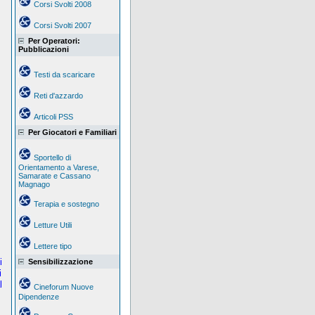
Corsi Svolti 2008
Corsi Svolti 2007
Per Operatori:
Pubblicazioni
Testi da scaricare
Reti d'azzardo
Articoli PSS
Per Giocatori e Familiari
Sportello di
Orientamento a Varese,
Samarate e Cassano
Magnago
Terapia e sostegno
Letture Utili
Lettere tipo
i
Sensibilizzazione
i
l
Cineforum Nuove
Dipendenze