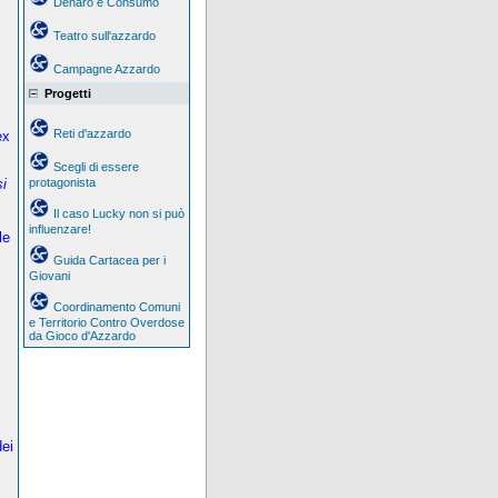
Denaro e Consumo
Teatro sull'azzardo
Campagne Azzardo
Progetti
Reti d'azzardo
ex
Scegli di essere
si
protagonista
Il caso Lucky non si può
influenzare!
le
Guida Cartacea per i
Giovani
Coordinamento Comuni
e Territorio Contro Overdose
da Gioco d'Azzardo
dei