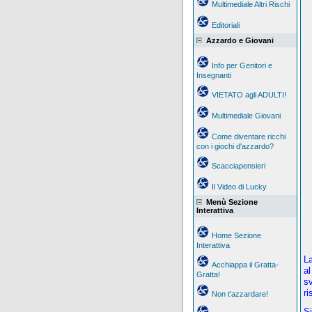
Multimediale Altri Rischi
Editoriali
Azzardo e Giovani
Info per Genitori e
Insegnanti
VIETATO agli ADULTI!
Multimediale Giovani
Come diventare ricchi
con i giochi d'azzardo?
Scacciapensieri
Il Video di Lucky
Menù Sezione
Interattiva
Home Sezione
Interattiva
La
Acchiappa il Gratta-
al
Gratta!
sv
ri
Non t'azzardare!
Si