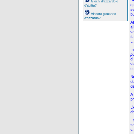
Giochi d'azzardo o
sp
d'abilità?
se
Vincere giocando
bu
d'azzardo?
AN
al
va
it
L
In
pu
d’
vi
co
Ne
do
de
A 
pr
L’
di
I 
so
va