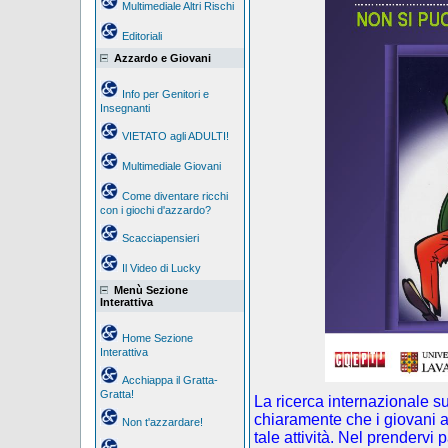
Multimediale Altri Rischi
Editoriali
Azzardo e Giovani
Info per Genitori e
Insegnanti
VIETATO agli ADULTI!
Multimediale Giovani
Come diventare ricchi
con i giochi d'azzardo?
Scacciapensieri
Il Video di Lucky
Menù Sezione
Interattiva
Home Sezione
Interattiva
Acchiappa il Gratta-
Gratta!
La ricerca internazionale s
chiaramente che i giovani a
Non t'azzardare!
tale attività. Nel prendervi 