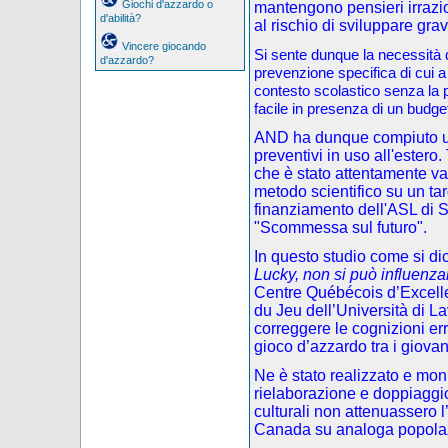
Giochi d'azzardo o
mantengono pensieri irrazi
d'abilità?
al rischio di sviluppare gra
Vincere giocando
Si sente dunque la necessità di
d'azzardo?
prevenzione specifica di cui a
contesto scolastico senza la p
facile in presenza di un budget
AND ha dunque compiuto una
preventivi in uso all'estero.
che è stato attentamente va
metodo scientifico su un targ
finanziamento dell'ASL di S
"Scommessa sul futuro".
In questo studio come si dic
Lucky, non si può influenza
Centre Québécois d’Excelle
du Jeu dell’Università di L
correggere le cognizioni e
gioco d’azzardo tra i giovan
Ne è stato realizzato e mon
rielaborazione e doppiaggio)
culturali non attenuassero l’
Canada su analoga popola