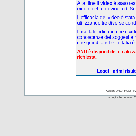
A tal fine il video è stato t
medie della provincia di So
L’efficacia del video è stata
utilizzando tre diverse cond
I risultati indicano che il v
conoscenze dei soggetti e m
che quindi anche in Italia è
AND è disponibile a realizza
richiesta.
Leggi i primi risul
Powered by
MX-System
© 
La pagina ha generato 33