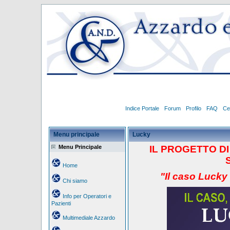
Indice Portale
Forum
Profilo
FAQ
Ce
Menu principale
Lucky
Menu Principale
IL PROGETTO
D
Home
"Il caso Lucky
Chi siamo
Info per Operatori e
Pazienti
Multimediale Azzardo