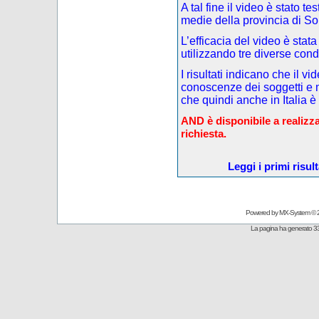
A tal fine il video è stato t
medie della provincia di So
L’efficacia del video è stata
utilizzando tre diverse cond
I risultati indicano che il v
conoscenze dei soggetti e m
che quindi anche in Italia è
AND è disponibile a realizza
richiesta.
Leggi i primi risul
Powered by
MX-System
© 
La pagina ha generato 33