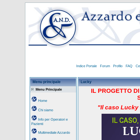
Indice Portale
Forum
Profilo
FAQ
Ce
Menu principale
Lucky
Menu Principale
IL PROGETTO
D
Home
"Il caso Lucky
Chi siamo
Info per Operatori e
Pazienti
Multimediale Azzardo