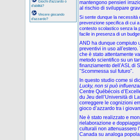
Giochi d'azzardo o
mantengono pensieri irrazi
d'abilità?
al rischio di sviluppare gra
Vincere giocando
Si sente dunque la necessità di
d'azzardo?
prevenzione specifica di cui a
contesto scolastico senza la p
facile in presenza di un budget
AND ha dunque compiuto una
preventivi in uso all'estero.
che è stato attentamente va
metodo scientifico su un targ
finanziamento dell'ASL di S
"Scommessa sul futuro".
In questo studio come si dic
Lucky, non si può influenza
Centre Québécois d’Excelle
du Jeu dell’Università di L
correggere le cognizioni e
gioco d’azzardo tra i giovan
Ne è stato realizzato e mon
rielaborazione e doppiaggio)
culturali non attenuassero l’
Canada su analoga popola