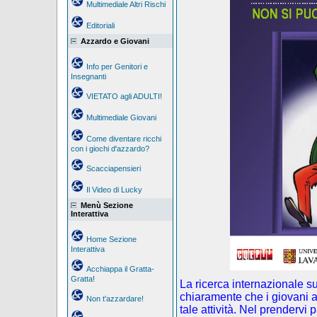
Multimediale Altri Rischi
Editoriali
Azzardo e Giovani
Info per Genitori e
Insegnanti
VIETATO agli ADULTI!
Multimediale Giovani
Come diventare ricchi
con i giochi d'azzardo?
Scacciapensieri
Il Video di Lucky
Menù Sezione
Interattiva
Home Sezione
Interattiva
Acchiappa il Gratta-
Gratta!
La ricerca internazionale s
chiaramente che i giovani a
Non t'azzardare!
tale attività. Nel prendervi 