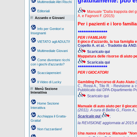
gratuitamente: può es
Multimediale Altri Rischi
Editoriali
Manuale "Dalla trappola del gi
A. e Fagnoni F. (2015)
Azzardo e Giovani
Per i pazienti e i loro famili
Info per Genitori e
****************
Insegnanti
PER I FAMILIARI
Il gioco d'azzardo, la tua famiglia 
VIETATO agli ADULTI!
Copello A. et al. - Tradotto da AND
Multimediale Giovani
Scaricalo qui
Mappatura delle risorse di aiuto per
Come diventare ricchi
Scaricala qui
con i giochi d'azzardo?
****************
PER I GIOCATORI
Scacciapensieri
Gambling Percorso di Auto Aiuto
Il Video di Lucky
C., Rossi A., Tito R. - Revisione a 
Menù Sezione
Pubblicato dal DPA-Dipartimento Pol
Interattiva
Scaricalo qui
Home Sezione
Manuale di auto aiuto per il gioca
Interattiva
(2011). A cura di Bellio G., Fiorin A.
Scaricalo qui
;
Acchiappa il Gratta-
Gratta!
la REVISIONE aggiornata al 2015 d
Non t'azzardare!
Una nuova risorsa: Manuale "Non è