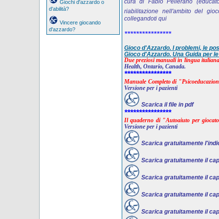
cura di Fabio Pellerano (educato
Giochi d'azzardo o
d'abilità?
riabilitazione nell'ambito del gi
collegandoti qui
Vincere giocando
d'azzardo?
****************
Gioco d'Azzardo. I problemi, le pos
Gioco d'Azzardo. Una Guida per le
Due preziosi manuali in lingua italian
Health, Ontario, Canada.
****************
Manuale Completo di "Psicoeducazione
Versione per i pazienti
Scarica il file in pdf
****************
Il quaderno di
"Autoaiuto per giocator
Versione per i pazienti
Scarica gratuitamente l'indice
Scarica gratuitamente il capit
Scarica gratuitamente il capit
Scarica gratuitamente il capit
Scarica gratuitamente il capit