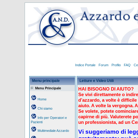
Indice Portale
Forum
Profilo
FAQ
Ce
Menu principale
Letture e Video Utili
Menu Principale
HAI BISOGNO DI AIUTO?
Se vivi direttamente o indir
Home
d’azzardo, a volte è diffici
aiuto. A volte la vergogna. A
Chi siamo
Se volete, potete cominciar
capirne di più. Valuterete p
Info per Operatori e
un professionista, ad un Ce
Pazienti
Vi suggeriamo di legge
Multimediale Azzardo