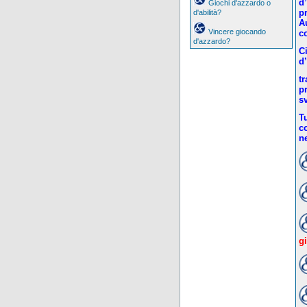
d
Giochi d'azzardo o
p
d'abilità?
A
Vincere giocando
c
d'azzardo?
C
d
tr
pr
s
Tu
c
n
g