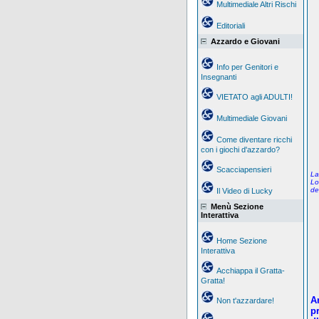
Multimediale Altri Rischi
Editoriali
Azzardo e Giovani
Info per Genitori e
Insegnanti
VIETATO agli ADULTI!
Multimediale Giovani
Come diventare ricchi
con i giochi d'azzardo?
Scacciapensieri
La
Lo
de
Il Video di Lucky
Menù Sezione
Interattiva
Home Sezione
Interattiva
Acchiappa il Gratta-
Gratta!
A
Non t'azzardare!
pr