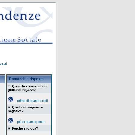
trati
Domande e risposte
Quando cominciano a
giocare i ragazzi?
...prima di quanto credi
Quali conseguenze
negative?
...più di quanto pensi
Perché si gioca?