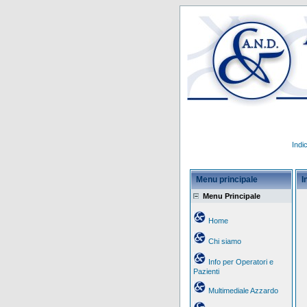
Indi
Menu principale
I
Menu Principale
Home
Chi siamo
Info per Operatori e
Pazienti
Multimediale Azzardo