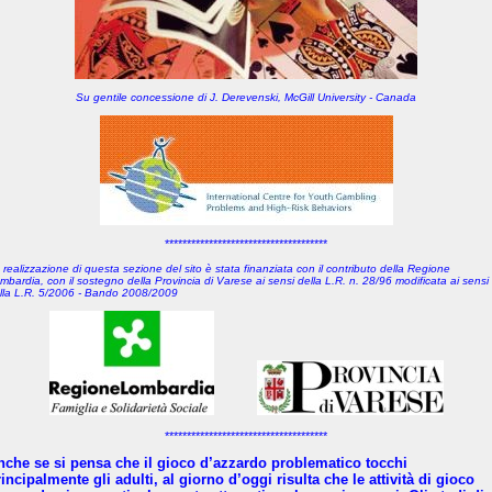
Su gentile concessione di J. Derevenski, McGill University - Canada
*************************************
 realizzazione di questa sezione del sito è stata finanziata con il contributo della Regione
mbardia, con il sostegno della Provincia di Varese
ai sensi della L.R. n. 28/96 modificata ai sensi
lla L.R. 5/2006 - Bando 2008/2009
*************************************
nche se si pensa che il gioco d’azzardo problematico tocchi
incipalmente gli adulti, al giorno d’oggi risulta che le attività di gioco