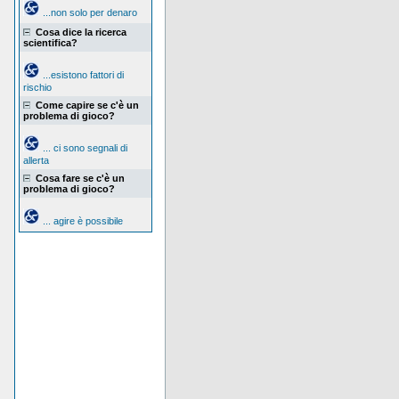
...non solo per denaro
Cosa dice la ricerca
scientifica?
...esistono fattori di
rischio
Come capire se c'è un
problema di gioco?
... ci sono segnali di
allerta
Cosa fare se c'è un
problema di gioco?
... agire è possibile