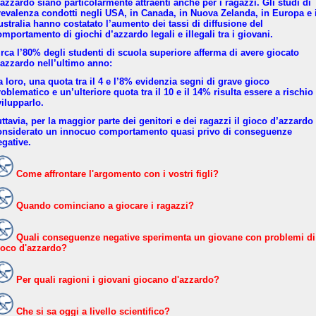
’azzardo siano particolarmente attraenti anche per i ragazzi. Gli studi di
revalenza condotti negli USA, in Canada, in Nuova Zelanda, in Europa e 
ustralia hanno costatato l’aumento dei tassi di diffusione del
omportamento di giochi d’azzardo legali e illegali tra i giovani.
irca l’80% degli studenti di scuola superiore afferma di avere giocato
’azzardo nell’ultimo anno:
a loro, una quota tra il 4 e l’8% evidenzia segni di grave gioco
oblematico e un’ulteriore quota tra il 10 e il 14% risulta essere a rischio
vilupparlo.
ttavia, per la maggior parte dei genitori e dei ragazzi il gioco d’azzardo
onsiderato un innocuo comportamento quasi privo di conseguenze
egative.
Come affrontare l'argomento con i vostri figli?
Quando cominciano a giocare i ragazzi?
Quali conseguenze negative sperimenta un giovane con problemi di
ioco d'azzardo?
Per quali ragioni i giovani giocano d'azzardo?
Che si sa oggi a livello scientifico?