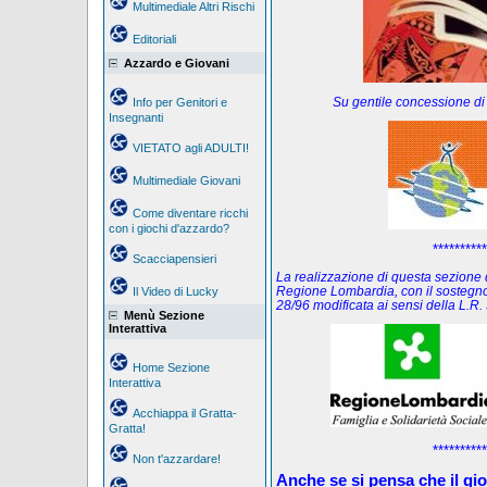
Multimediale Altri Rischi
Editoriali
Azzardo e Giovani
Su gentile concessione di
Info per Genitori e
Insegnanti
VIETATO agli ADULTI!
Multimediale Giovani
Come diventare ricchi
con i giochi d'azzardo?
**********
Scacciapensieri
La realizzazione di questa sezione de
Regione Lombardia, con il sostegno
Il Video di Lucky
28/96 modificata ai sensi della L.
Menù Sezione
Interattiva
Home Sezione
Interattiva
Acchiappa il Gratta-
Gratta!
**********
Non t'azzardare!
Anche se si pensa che il gi