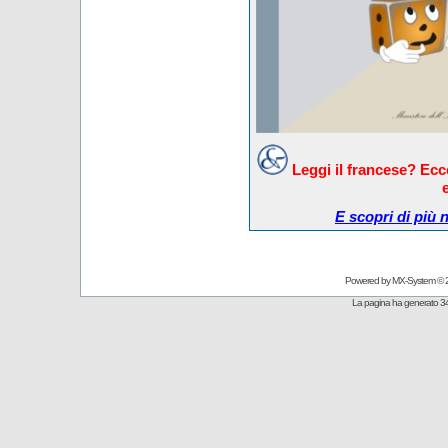
Leggi il francese? Ec
E scopri di più 
Powered by
MX-System
© 
La pagina ha generato 34