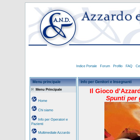
Indice Portale
Forum
Profilo
FAQ
Ce
Menu principale
Info per Genitori e Insegnanti
Menu Principale
Il Gioco d’Azzar
Spunti per 
Home
Chi siamo
Info per Operatori e
Pazienti
Multimediale Azzardo