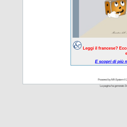
Leggi il francese? Ec
E scopri di più 
Powered by
MX-System
© 
La pagina ha generato 34