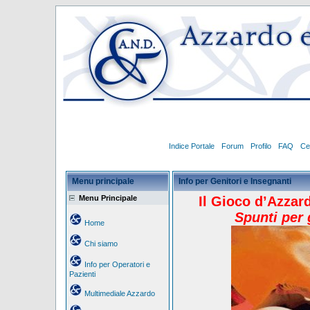
Indice Portale
Forum
Profilo
FAQ
Ce
Menu principale
Info per Genitori e Insegnanti
Menu Principale
Il Gioco d’Azzar
Spunti per 
Home
Chi siamo
Info per Operatori e
Pazienti
Multimediale Azzardo