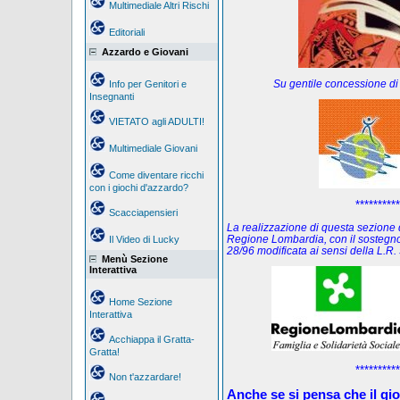
Multimediale Altri Rischi
Editoriali
Azzardo e Giovani
Su gentile concessione di
Info per Genitori e
Insegnanti
VIETATO agli ADULTI!
Multimediale Giovani
Come diventare ricchi
con i giochi d'azzardo?
**********
Scacciapensieri
La realizzazione di questa sezione de
Regione Lombardia, con il sostegno
Il Video di Lucky
28/96 modificata ai sensi della L.
Menù Sezione
Interattiva
Home Sezione
Interattiva
Acchiappa il Gratta-
Gratta!
**********
Non t'azzardare!
Anche se si pensa che il gi