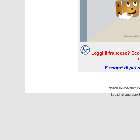
Leggi il francese? Ec
E scopri di più 
Powered by
MX-System
© 
La pagina ha generato 3