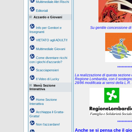
Multimediale Altri Rischi
Editoriali
Azzardo e Giovani
Su gentile concessione di
Info per Genitori e
Insegnanti
VIETATO agli ADULTI!
Multimediale Giovani
Come diventare ricchi
con i giochi d'azzardo?
**********
Scacciapensieri
La realizzazione di questa sezione de
Regione Lombardia, con il sostegno
Il Video di Lucky
28/96 modificata ai sensi della L.
Menù Sezione
Interattiva
Home Sezione
Interattiva
Acchiappa il Gratta-
Gratta!
**********
Non t'azzardare!
Anche se si pensa che il gi