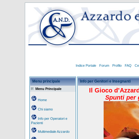
Indice Portale
Forum
Profilo
FAQ
Ce
Menu principale
Info per Genitori e Insegnanti
Menu Principale
Il Gioco d’Azzar
Spunti per 
Home
Chi siamo
Info per Operatori e
Pazienti
Multimediale Azzardo