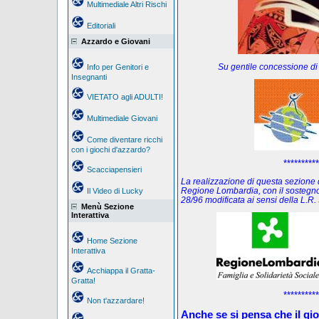
Multimediale Altri Rischi
Editoriali
Azzardo e Giovani
Su gentile concessione di
Info per Genitori e
Insegnanti
VIETATO agli ADULTI!
Multimediale Giovani
Come diventare ricchi
con i giochi d'azzardo?
**********
Scacciapensieri
La realizzazione di questa sezione de
Regione Lombardia, con il sostegno
Il Video di Lucky
28/96 modificata ai sensi della L.
Menù Sezione
Interattiva
Home Sezione
Interattiva
Acchiappa il Gratta-
Gratta!
**********
Non t'azzardare!
Anche se si pensa che il gi