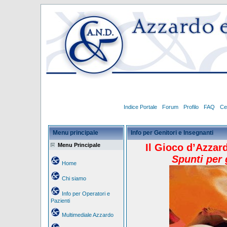
Indice Portale
Forum
Profilo
FAQ
Ce
Menu principale
Info per Genitori e Insegnanti
Menu Principale
Il Gioco d’Azzar
Spunti per 
Home
Chi siamo
Info per Operatori e
Pazienti
Multimediale Azzardo