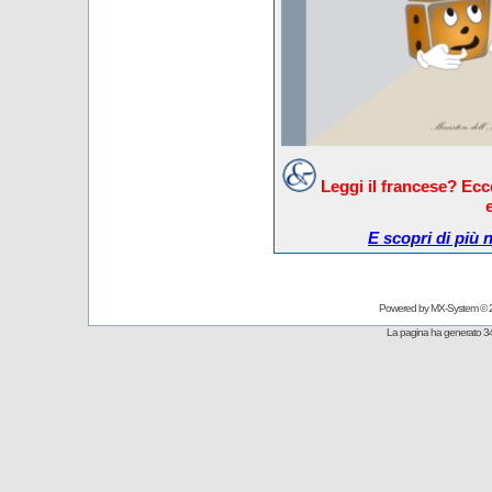
Leggi il francese? Ec
E scopri di più 
Powered by
MX-System
© 
La pagina ha generato 34