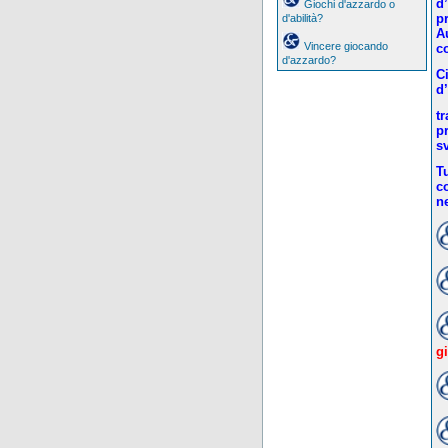
d
Giochi d'azzardo o
p
d'abilità?
A
Vincere giocando
c
d'azzardo?
C
d
tr
pr
s
Tu
c
n
g