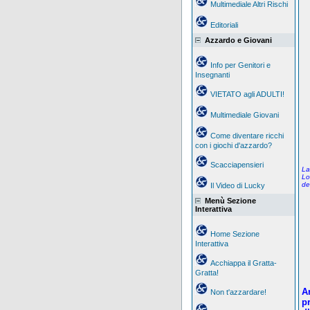
Multimediale Altri Rischi
Editoriali
Azzardo e Giovani
Info per Genitori e
Insegnanti
VIETATO agli ADULTI!
Multimediale Giovani
Come diventare ricchi
con i giochi d'azzardo?
Scacciapensieri
La
Lo
de
Il Video di Lucky
Menù Sezione
Interattiva
Home Sezione
Interattiva
Acchiappa il Gratta-
Gratta!
A
Non t'azzardare!
pr