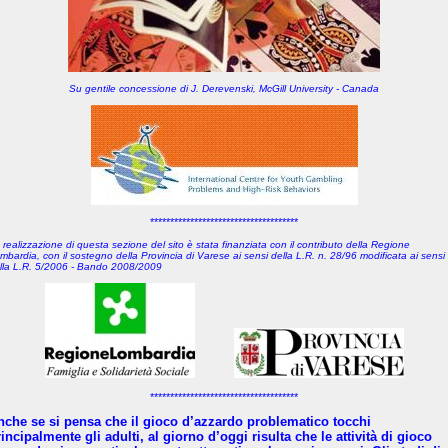
Su gentile concessione di J. Derevenski, McGill University - Canada
*************************************
 realizzazione di questa sezione del sito è stata finanziata con il contributo della Regione
mbardia, con il sostegno della Provincia di Varese
ai sensi della L.R. n. 28/96 modificata ai sensi
lla L.R. 5/2006 - Bando 2008/2009
*************************************
nche se si pensa che il gioco d’azzardo problematico tocchi
incipalmente gli adulti, al giorno d’oggi risulta che le attività di gioco