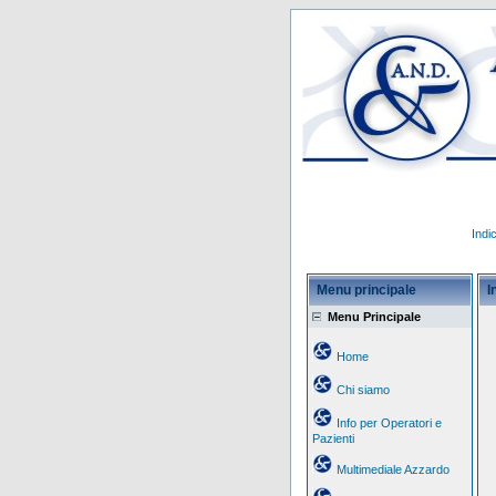
Indi
Menu principale
I
Menu Principale
Home
Chi siamo
Info per Operatori e
Pazienti
Multimediale Azzardo