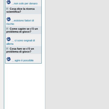
...non solo per denaro
Cosa dice la ricerca
scientifica?
...esistono fattori di
rischio
Come capire se c'è un
problema di gioco?
... ci sono segnali di
allerta
Cosa fare se c'è un
problema di gioco?
... agire è possibile