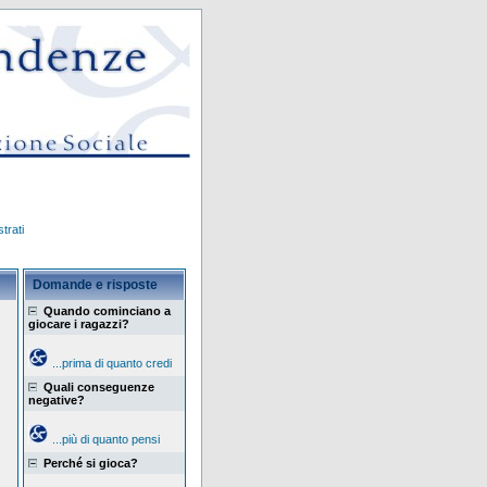
trati
Domande e risposte
Quando cominciano a
giocare i ragazzi?
...prima di quanto credi
Quali conseguenze
negative?
...più di quanto pensi
Perché si gioca?