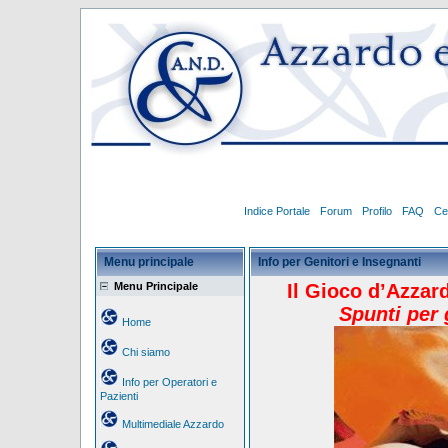
Indice Portale
Forum
Profilo
FAQ
Ce
Menu principale
Info per Genitori e Insegnanti
Menu Principale
Il Gioco d’Azzar
Spunti per 
Home
Chi siamo
Info per Operatori e
Pazienti
Multimediale Azzardo