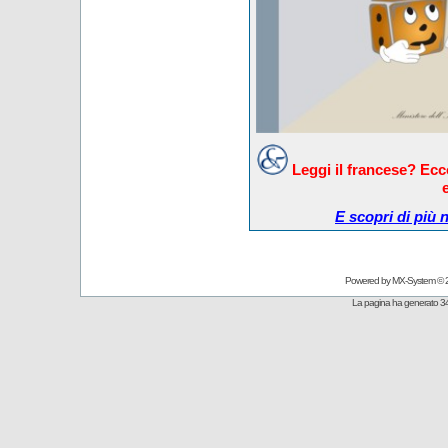
Leggi il francese? Ec
E scopri di più 
Powered by
MX-System
© 
La pagina ha generato 34