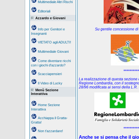
Multimediale Altri Rischi
Editoriali
Azzardo e Giovani
Su gentile concessione di
Info per Genitori e
Insegnanti
VIETATO agli ADULTI!
Multimediale Giovani
Come diventare ricchi
con i giochi d'azzardo?
**********
Scacciapensieri
La realizzazione di questa sezione de
Regione Lombardia, con il sostegno
Il Video di Lucky
28/96 modificata ai sensi della L.
Menù Sezione
Interattiva
Home Sezione
Interattiva
Acchiappa il Gratta-
Gratta!
**********
Non t'azzardare!
Anche se si pensa che il gi