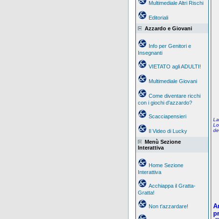
Multimediale Altri Rischi
Editoriali
Azzardo e Giovani
Info per Genitori e
Insegnanti
VIETATO agli ADULTI!
Multimediale Giovani
Come diventare ricchi
con i giochi d'azzardo?
Scacciapensieri
La
Lo
de
Il Video di Lucky
Menù Sezione
Interattiva
Home Sezione
Interattiva
Acchiappa il Gratta-
Gratta!
A
Non t'azzardare!
pr