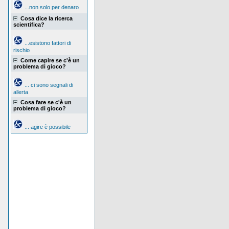
...non solo per denaro
Cosa dice la ricerca
scientifica?
...esistono fattori di
rischio
Come capire se c'è un
problema di gioco?
... ci sono segnali di
allerta
Cosa fare se c'è un
problema di gioco?
... agire è possibile