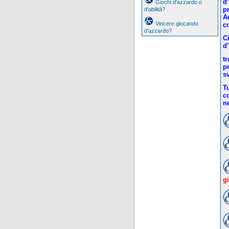
d
Giochi d'azzardo o
p
d'abilità?
A
Vincere giocando
c
d'azzardo?
C
d
tr
pr
s
Tu
c
n
g