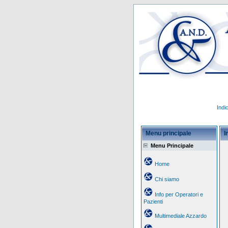
Indi
Menu principale
I
Menu Principale
Home
Chi siamo
Info per Operatori e
Pazienti
Multimediale Azzardo