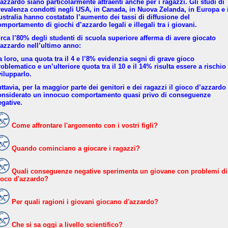
’azzardo siano particolarmente attraenti anche per i ragazzi. Gli studi di
revalenza condotti negli USA, in Canada, in Nuova Zelanda, in Europa e 
ustralia hanno costatato l’aumento dei tassi di diffusione del
omportamento di giochi d’azzardo legali e illegali tra i giovani.
irca l’80% degli studenti di scuola superiore afferma di avere giocato
’azzardo nell’ultimo anno:
a loro, una quota tra il 4 e l’8% evidenzia segni di grave gioco
oblematico e un’ulteriore quota tra il 10 e il 14% risulta essere a rischio
vilupparlo.
ttavia, per la maggior parte dei genitori e dei ragazzi il gioco d’azzardo
onsiderato un innocuo comportamento quasi privo di conseguenze
egative.
Come affrontare l'argomento con i vostri figli?
Quando cominciano a giocare i ragazzi?
Quali conseguenze negative sperimenta un giovane con problemi di
ioco d'azzardo?
Per quali ragioni i giovani giocano d'azzardo?
Che si sa oggi a livello scientifico?