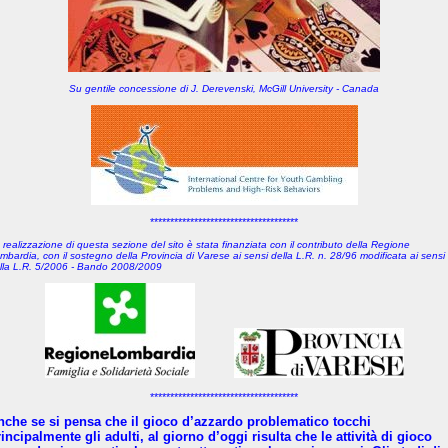
Su gentile concessione di J. Derevenski, McGill University - Canada
*************************************
 realizzazione di questa sezione del sito è stata finanziata con il contributo della Regione
mbardia, con il sostegno della Provincia di Varese
ai sensi della L.R. n. 28/96 modificata ai sensi
lla L.R. 5/2006 - Bando 2008/2009
*************************************
nche se si pensa che il gioco d’azzardo problematico tocchi
incipalmente gli adulti, al giorno d’oggi risulta che le attività di gioco