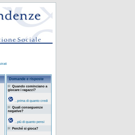
trati
Domande e risposte
Quando cominciano a
giocare i ragazzi?
...prima di quanto credi
Quali conseguenze
negative?
...più di quanto pensi
Perché si gioca?