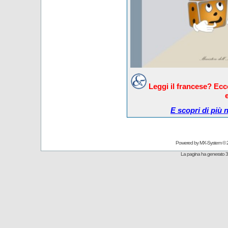
Leggi il francese? Ec
E scopri di più 
Powered by
MX-System
© 
La pagina ha generato 3