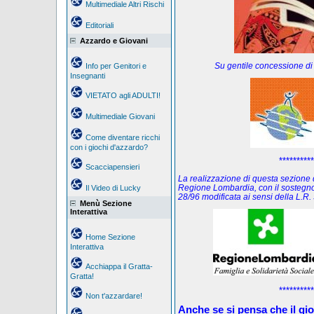
Multimediale Altri Rischi
Editoriali
Azzardo e Giovani
Su gentile concessione di
Info per Genitori e
Insegnanti
VIETATO agli ADULTI!
Multimediale Giovani
Come diventare ricchi
con i giochi d'azzardo?
**********
Scacciapensieri
La realizzazione di questa sezione de
Regione Lombardia, con il sostegno
Il Video di Lucky
28/96 modificata ai sensi della L.
Menù Sezione
Interattiva
Home Sezione
Interattiva
Acchiappa il Gratta-
Gratta!
**********
Non t'azzardare!
Anche se si pensa che il gi