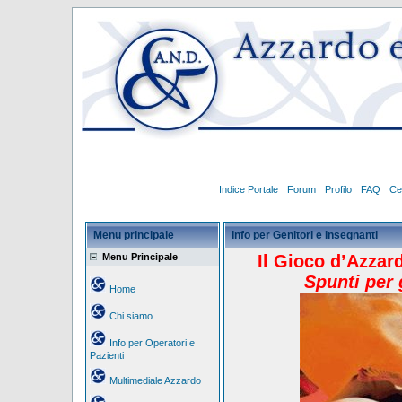
Indice Portale
Forum
Profilo
FAQ
Ce
Menu principale
Info per Genitori e Insegnanti
Menu Principale
Il Gioco d’Azzar
Spunti per 
Home
Chi siamo
Info per Operatori e
Pazienti
Multimediale Azzardo