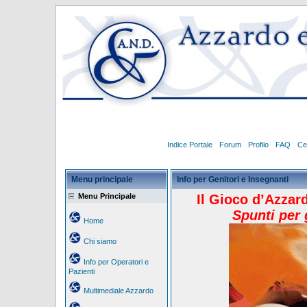
Indice Portale
Forum
Profilo
FAQ
Ce
Menu principale
Info per Genitori e Insegnanti
Menu Principale
Il Gioco d’Azzar
Spunti per 
Home
Chi siamo
Info per Operatori e
Pazienti
Multimediale Azzardo