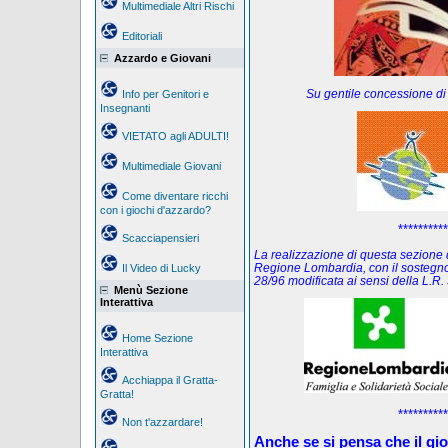
Multimediale Altri Rischi
Editoriali
Azzardo e Giovani
Su gentile concessione di
Info per Genitori e
Insegnanti
VIETATO agli ADULTI!
Multimediale Giovani
Come diventare ricchi
con i giochi d'azzardo?
**********
Scacciapensieri
La realizzazione di questa sezione de
Regione Lombardia, con il sostegno
Il Video di Lucky
28/96 modificata ai sensi della L.
Menù Sezione
Interattiva
Home Sezione
Interattiva
Acchiappa il Gratta-
Gratta!
**********
Non t'azzardare!
Anche se si pensa che il gi