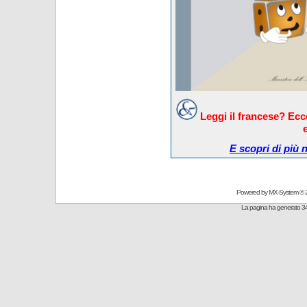
Leggi il francese? Ec
E scopri di più 
Powered by
MX-System
© 
La pagina ha generato 34