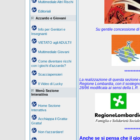
Multimediale Altri Rischi
Editoriali
Azzardo e Giovani
Su gentile concessione di
Info per Genitori e
Insegnanti
VIETATO agli ADULTI!
Multimediale Giovani
Come diventare ricchi
con i giochi d'azzardo?
**********
Scacciapensieri
La realizzazione di questa sezione de
Regione Lombardia, con il sostegno
Il Video di Lucky
28/96 modificata ai sensi della L.
Menù Sezione
Interattiva
Home Sezione
Interattiva
Acchiappa il Gratta-
Gratta!
**********
Non t'azzardare!
Anche se si pensa che il gi