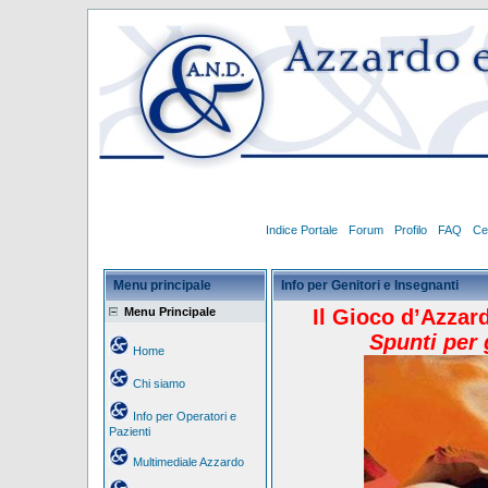
Indice Portale
Forum
Profilo
FAQ
Ce
Menu principale
Info per Genitori e Insegnanti
Menu Principale
Il Gioco d’Azzar
Spunti per 
Home
Chi siamo
Info per Operatori e
Pazienti
Multimediale Azzardo