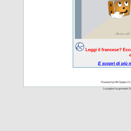
Leggi il francese? Ec
E scopri di più 
Powered by
MX-System
© 
La pagina ha generato 34