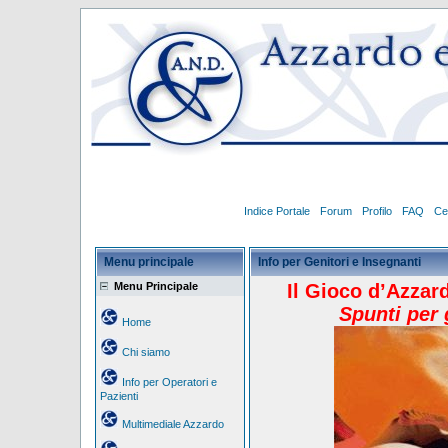
Indice Portale
Forum
Profilo
FAQ
Ce
Menu principale
Info per Genitori e Insegnanti
Menu Principale
Il Gioco d’Azzar
Spunti per 
Home
Chi siamo
Info per Operatori e
Pazienti
Multimediale Azzardo