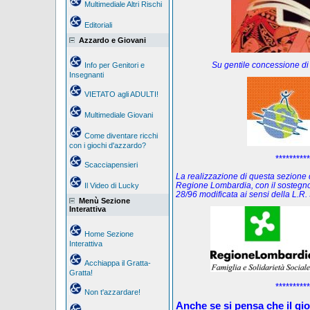
Multimediale Altri Rischi
Editoriali
Azzardo e Giovani
Su gentile concessione di
Info per Genitori e
Insegnanti
VIETATO agli ADULTI!
Multimediale Giovani
Come diventare ricchi
con i giochi d'azzardo?
**********
Scacciapensieri
La realizzazione di questa sezione de
Regione Lombardia, con il sostegno
Il Video di Lucky
28/96 modificata ai sensi della L.
Menù Sezione
Interattiva
Home Sezione
Interattiva
Acchiappa il Gratta-
Gratta!
**********
Non t'azzardare!
Anche se si pensa che il gi