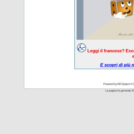
Leggi il francese? Ec
E scopri di più 
Powered by
MX-System
© 
La pagina ha generato 34