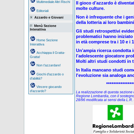
Multimediale Altri Rischi
Il gioco d’azzardo è diventa
molte culture.
Editoriali
Non è infrequente che i geni
Azzardo e Giovani
della lotteria ai loro bambin
Menù Sezione
Interattiva
Gli studi retrospettivi evid
problematici hanno iniziat
Home Sezione
in età comprese tra i 10 e i 
Interattiva
Un’ampia ricerca condotta 
Acchiappa il Gratta-
l’adolescente giocatore prob
Gratta!
Molti altri studi condotti in 
Non t'azzardare!
In Italia mancano studi co
Giochi d'azzardo o
l'evoluzione sia analoga an
d'abilità?
***************
Vincere giocando
d'azzardo?
La realizzazione di questa sezione de
Regione Lombardia, con il sostegno
28/96 modificata ai sensi della L.