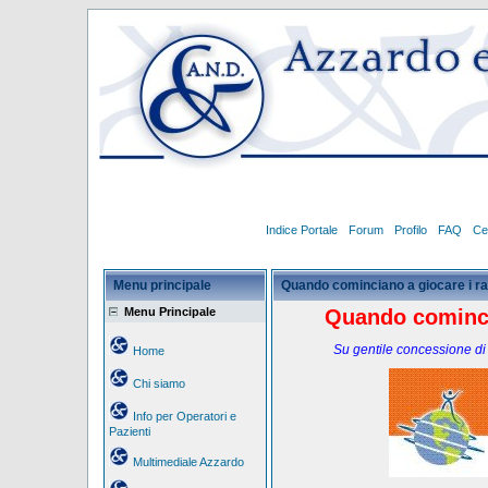
Indice Portale
Forum
Profilo
FAQ
Ce
Menu principale
Quando cominciano a giocare i r
Menu Principale
Quando cominci
Su gentile concessione di
Home
Chi siamo
Info per Operatori e
Pazienti
Multimediale Azzardo