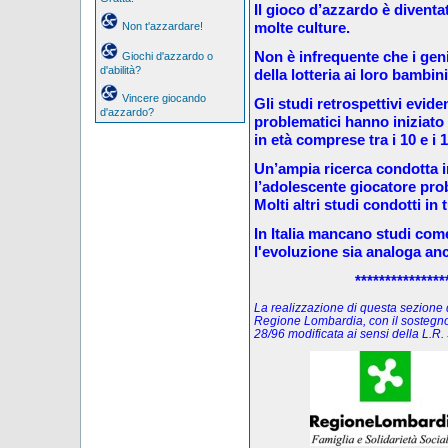
Il gioco d’azzardo è diventa
molte culture.
Non t'azzardare!
Non è infrequente che i geni
Giochi d'azzardo o
d'abilità?
della lotteria ai loro bambin
Vincere giocando
Gli studi retrospettivi evid
d'azzardo?
problematici hanno iniziat
in età comprese tra i 10 e i 
Un’ampia ricerca condotta 
l’adolescente giocatore prob
Molti altri studi condotti in 
In Italia mancano studi co
l'evoluzione sia analoga an
***************
La realizzazione di questa sezione de
Regione Lombardia, con il sostegno
28/96 modificata ai sensi della L.