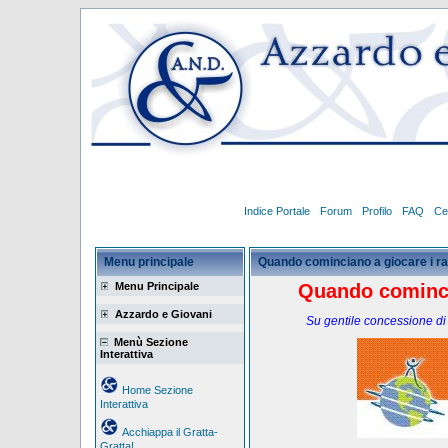
Indice Portale
Forum
Profilo
FAQ
Ce
Menu principale
Quando cominciano a giocare i r
Menu Principale
Quando cominci
Azzardo e Giovani
Su gentile concessione di
Menù Sezione
Interattiva
Home Sezione
Interattiva
Acchiappa il Gratta-
Gratta!