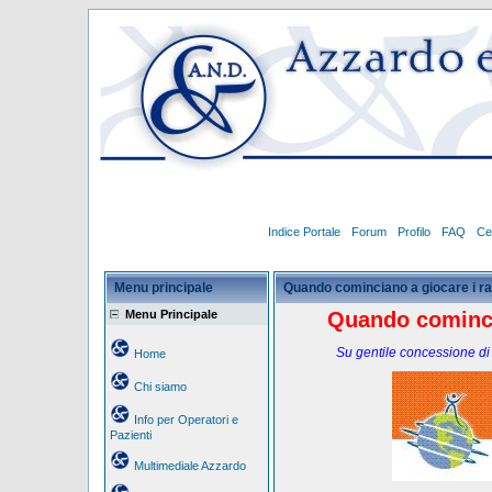
Indice Portale
Forum
Profilo
FAQ
Ce
Menu principale
Quando cominciano a giocare i r
Menu Principale
Quando cominci
Su gentile concessione di
Home
Chi siamo
Info per Operatori e
Pazienti
Multimediale Azzardo