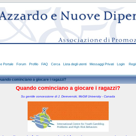
ce Portale
Forum
Profilo
FAQ
Cerca
Lista degli utenti
Messaggi Privati
Login
Regis
uando cominciano a giocare i ragazzi?
Quando cominciano a giocare i ragazzi?
Su gentile concessione di J. Derevenski, McGill University - Canada