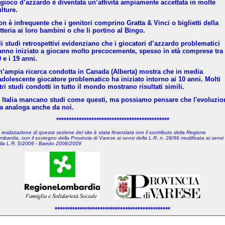
l gioco d’azzardo è diventata un’attività ampiamente accettata in molte
lture.
on è infrequente che i genitori comprino Gratta & Vinci o biglietti della
tteria ai loro bambini o che li portino al Bingo.
li studi retrospettivi evidenziano che i giocatori d’azzardo problematici
anno iniziato a giocare molto precocemente, spesso in età comprese tra 
 e i 19 anni.
n’ampia ricerca condotta in Canada (Alberta) mostra che in media
’adolescente giocatore problematico ha iniziato intorno ai 10 anni. Molti
tri studi condotti in tutto il mondo mostrano risultati simili.
n Italia mancano studi come questi, ma possiamo pensare che l'evoluzio
ia analoga anche da noi.
*********************************************
 realizzazione di questa sezione del sito è stata finanziata con il contributo della Regione
mbardia, con il sostegno della Provincia di Varese
ai sensi della L.R. n. 28/96 modificata ai sensi
lla L.R. 5/2006 - Bando 2008/2009
**********************************************