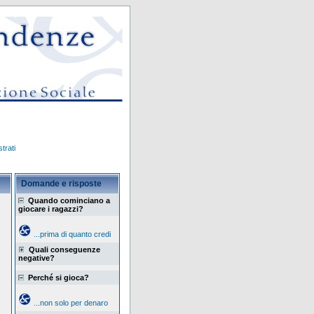
trati
Domande e risposte
Quando cominciano a
giocare i ragazzi?
...prima di quanto credi
Quali conseguenze
negative?
Perché si gioca?
...non solo per denaro