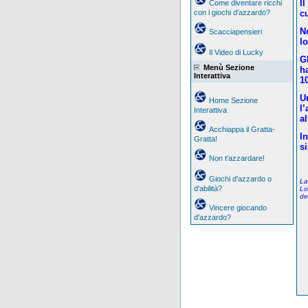
I
Come diventare ricchi
con i giochi d'azzardo?
cu
N
Scacciapensieri
lo
Il Video di Lucky
G
Menù Sezione
h
Interattiva
10
U
Home Sezione
l
Interattiva
al
Acchiappa il Gratta-
I
Gratta!
s
Non t'azzardare!
Giochi d'azzardo o
La
d'abilità?
Lo
de
Vincere giocando
d'azzardo?