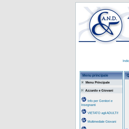
Indi
Menu principale
Q
Menu Principale
Azzardo e Giovani
Info per Genitori e
Insegnanti
VIETATO agli ADULTI!
Multimediale Giovani