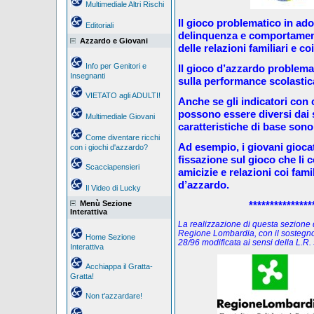
Multimediale Altri Rischi
Il gioco problematico in ad
Editoriali
delinquenza e comportament
Azzardo e Giovani
delle relazioni familiari e coi
Info per Genitori e
Il gioco d’azzardo problema
Insegnanti
sulla performance scolastica 
VIETATO agli ADULTI!
Anche se gli indicatori con c
possono essere diversi dai si
Multimediale Giovani
caratteristiche di base sono 
Come diventare ricchi
Ad esempio, i giovani gioca
con i giochi d'azzardo?
fissazione sul gioco che li 
Scacciapensieri
amicizie e relazioni coi fami
d’azzardo.
Il Video di Lucky
Menù Sezione
***************
Interattiva
La realizzazione di questa sezione de
Regione Lombardia, con il sostegno
Home Sezione
28/96 modificata ai sensi della L.
Interattiva
Acchiappa il Gratta-
Gratta!
Non t'azzardare!