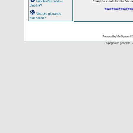
Giochi d'azzardo o
d'abilità?
****************
Vincere giocando
d'azzardo?
Powered by
MX-System
© 
La pagina ha generato 33