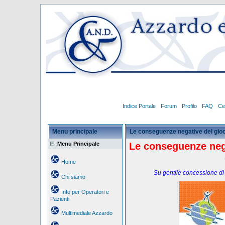
Indice Portale
Forum
Profilo
FAQ
Ce
Menu principale
Le conseguenze negative del gioc
Menu Principale
Le conseguenze neg
Home
Su gentile concessione di
Chi siamo
Info per Operatori e
Pazienti
Multimediale Azzardo