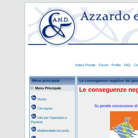
Indice Portale
Forum
Profilo
FAQ
Ce
Menu principale
Le conseguenze negative del gioc
Menu Principale
Le conseguenze neg
Home
Su gentile concessione di
Chi siamo
Info per Operatori e
Pazienti
Multimediale Azzardo