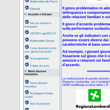
Multimediale Altri Rischi
Il gioco problematico in ad
Editoriali
delinquenza e comportament
Azzardo e Giovani
delle relazioni familiari e coi
Info per Genitori e
Il gioco d’azzardo problema
Insegnanti
sulla performance scolastica 
VIETATO agli ADULTI!
Anche se gli indicatori con c
possono essere diversi dai si
Multimediale Giovani
caratteristiche di base sono 
Come diventare ricchi
Ad esempio, i giovani gioca
con i giochi d'azzardo?
fissazione sul gioco che li 
Scacciapensieri
amicizie e relazioni coi fami
d’azzardo.
Il Video di Lucky
Menù Sezione
***************
Interattiva
La realizzazione di questa sezione de
Regione Lombardia, con il sostegno
Home Sezione
28/96 modificata ai sensi della L.
Interattiva
Acchiappa il Gratta-
Gratta!
Non t'azzardare!