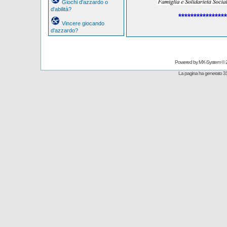
Giochi d'azzardo o
d'abilità?
****************
Vincere giocando
d'azzardo?
Powered by
MX-System
© 
La pagina ha generato 31