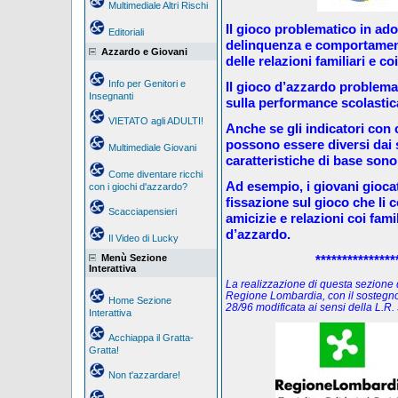
Multimediale Altri Rischi
Il gioco problematico in ad
Editoriali
delinquenza e comportament
Azzardo e Giovani
delle relazioni familiari e coi
Info per Genitori e
Il gioco d’azzardo problema
Insegnanti
sulla performance scolastica 
VIETATO agli ADULTI!
Anche se gli indicatori con c
possono essere diversi dai si
Multimediale Giovani
caratteristiche di base sono 
Come diventare ricchi
Ad esempio, i giovani gioca
con i giochi d'azzardo?
fissazione sul gioco che li 
Scacciapensieri
amicizie e relazioni coi fami
d’azzardo.
Il Video di Lucky
Menù Sezione
***************
Interattiva
La realizzazione di questa sezione de
Regione Lombardia, con il sostegno
Home Sezione
28/96 modificata ai sensi della L.
Interattiva
Acchiappa il Gratta-
Gratta!
Non t'azzardare!