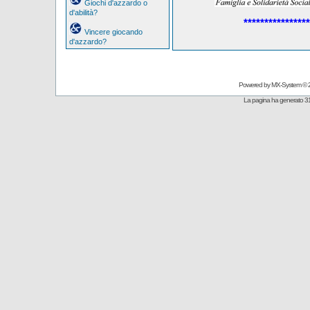
Giochi d'azzardo o
d'abilità?
****************
Vincere giocando
d'azzardo?
Powered by
MX-System
© 
La pagina ha generato 31