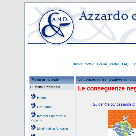
Indice Portale
Forum
Profilo
FAQ
Ce
Menu principale
Le conseguenze negative del gioc
Menu Principale
Le conseguenze neg
Home
Su gentile concessione di
Chi siamo
Info per Operatori e
Pazienti
Multimediale Azzardo