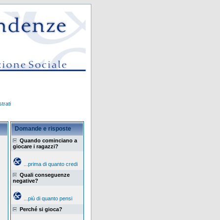
trati
Domande e risposte
Quando cominciano a
giocare i ragazzi?
...prima di quanto credi
Quali conseguenze
negative?
...più di quanto pensi
Perché si gioca?