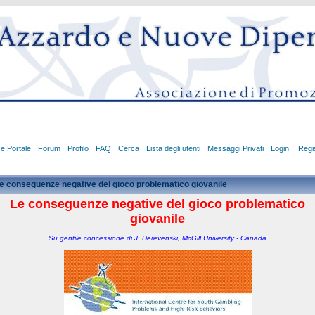
ce Portale
Forum
Profilo
FAQ
Cerca
Lista degli utenti
Messaggi Privati
Login
Regis
e conseguenze negative del gioco problematico giovanile
Le conseguenze negative del gioco problematico
giovanile
Su gentile concessione di J. Derevenski, McGill University - Canada