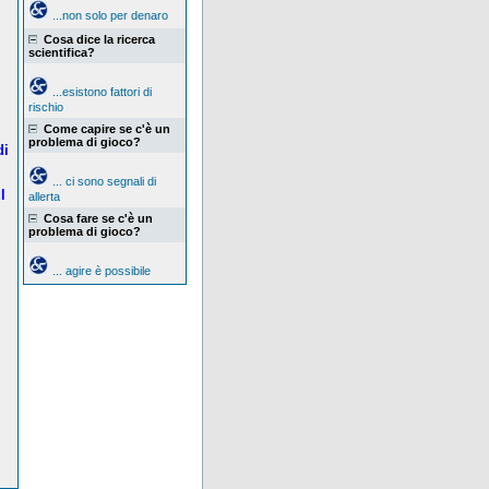
...non solo per denaro
Cosa dice la ricerca
scientifica?
...esistono fattori di
rischio
Come capire se c'è un
problema di gioco?
di
... ci sono segnali di
l
allerta
i
Cosa fare se c'è un
problema di gioco?
... agire è possibile