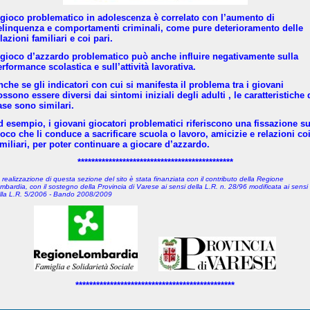
l gioco problematico in adolescenza è correlato con l’aumento di
elinquenza e comportamenti criminali, come pure deterioramento delle
lazioni familiari e coi pari.
l gioco d’azzardo problematico può anche influire negativamente sulla
rformance scolastica e sull’attività lavorativa.
nche se gli indicatori con cui si manifesta il problema tra i giovani
ssono essere diversi dai sintomi iniziali degli adulti , le caratteristiche 
ase sono similari.
d esempio, i giovani giocatori problematici
riferiscono una fissazione su
ioco che li conduce a sacrificare scuola o lavoro, amicizie e relazioni co
amiliari, per poter continuare a giocare d’azzardo.
*********************************************
 realizzazione di questa sezione del sito è stata finanziata con il contributo della Regione
mbardia, con il sostegno della Provincia di Varese
ai sensi della L.R. n. 28/96 modificata ai sensi
lla L.R. 5/2006 - Bando 2008/2009
**********************************************