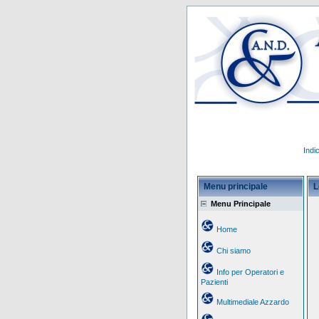
Indi
Menu principale
L
Menu Principale
Home
Chi siamo
Info per Operatori e
Pazienti
Multimediale Azzardo