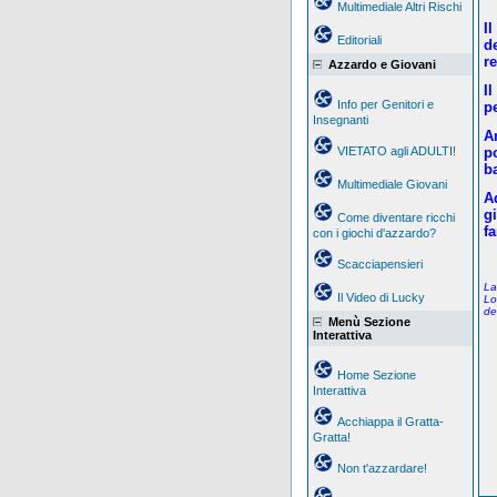
Multimediale Altri Rischi
I
Editoriali
d
re
Azzardo e Giovani
I
Info per Genitori e
pe
Insegnanti
A
VIETATO agli ADULTI!
po
b
Multimediale Giovani
A
g
Come diventare ricchi
f
con i giochi d'azzardo?
Scacciapensieri
La
Il Video di Lucky
Lo
de
Menù Sezione
Interattiva
Home Sezione
Interattiva
Acchiappa il Gratta-
Gratta!
Non t'azzardare!