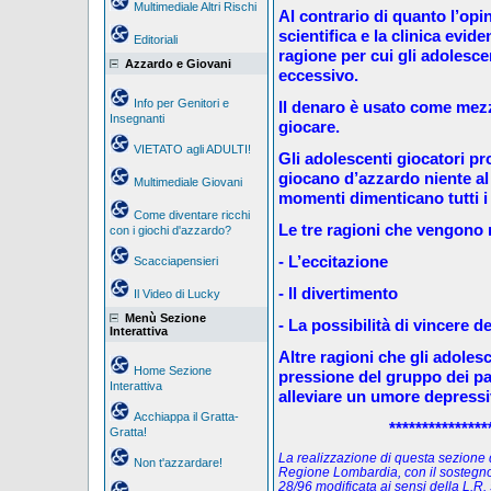
Multimediale Altri Rischi
Al contrario di quanto l’opi
scientifica e la clinica evid
Editoriali
ragione per cui gli adolesc
Azzardo e Giovani
eccessivo.
Info per Genitori e
Il denaro è usato come mez
Insegnanti
giocare.
VIETATO agli ADULTI!
Gli adolescenti giocatori p
giocano d’azzardo niente al
Multimediale Giovani
momenti dimenticano tutti i
Come diventare ricchi
Le tre ragioni che vengono r
con i giochi d'azzardo?
- L’eccitazione
Scacciapensieri
- Il divertimento
Il Video di Lucky
Menù Sezione
- La possibilità di vincere d
Interattiva
Altre ragioni che gli adoles
Home Sezione
pressione del gruppo dei pari
Interattiva
alleviare un umore depressi
Acchiappa il Gratta-
***************
Gratta!
La realizzazione di questa sezione de
Non t'azzardare!
Regione Lombardia, con il sostegno
28/96 modificata ai sensi della L.