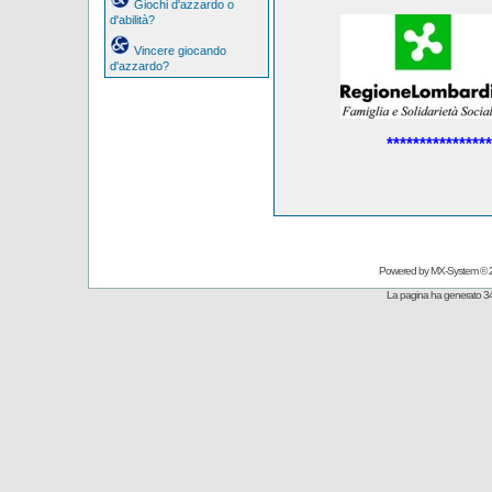
Giochi d'azzardo o
d'abilità?
Vincere giocando
d'azzardo?
****************
Powered by
MX-System
© 
La pagina ha generato 34