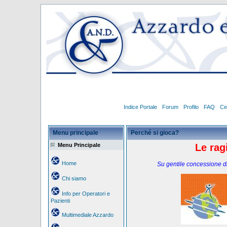
Indice Portale
Forum
Profilo
FAQ
Ce
Menu principale
Perché si gioca?
Menu Principale
Le rag
Home
Su gentile concessione di
Chi siamo
Info per Operatori e
Pazienti
Multimediale Azzardo