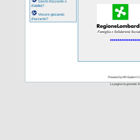
Giochi d'azzardo o
d'abilità?
Vincere giocando
d'azzardo?
****************
Powered by
MX-System
© 
La pagina ha generato 34