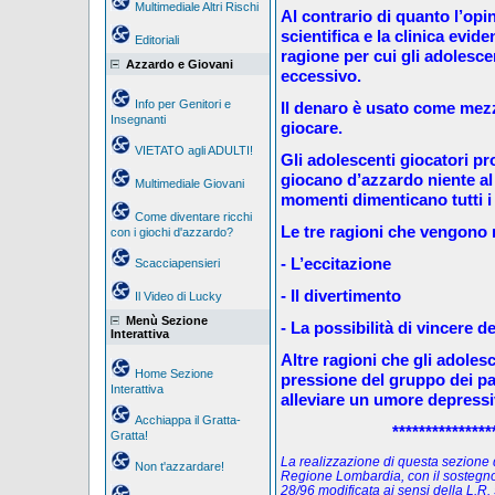
Multimediale Altri Rischi
Al contrario di quanto l’opi
scientifica e la clinica evid
Editoriali
ragione per cui gli adolesc
Azzardo e Giovani
eccessivo.
Info per Genitori e
Il denaro è usato come mez
Insegnanti
giocare.
VIETATO agli ADULTI!
Gli adolescenti giocatori p
giocano d’azzardo niente al
Multimediale Giovani
momenti dimenticano tutti i
Come diventare ricchi
Le tre ragioni che vengono r
con i giochi d'azzardo?
- L’eccitazione
Scacciapensieri
- Il divertimento
Il Video di Lucky
Menù Sezione
- La possibilità di vincere d
Interattiva
Altre ragioni che gli adoles
Home Sezione
pressione del gruppo dei pari
Interattiva
alleviare un umore depressi
Acchiappa il Gratta-
***************
Gratta!
La realizzazione di questa sezione de
Non t'azzardare!
Regione Lombardia, con il sostegno
28/96 modificata ai sensi della L.