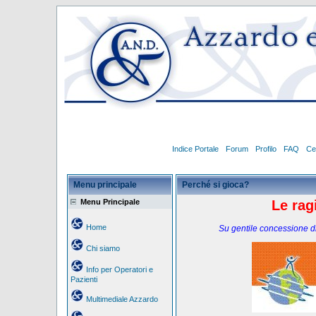
Indice Portale
Forum
Profilo
FAQ
Ce
Menu principale
Perché si gioca?
Menu Principale
Le rag
Home
Su gentile concessione di
Chi siamo
Info per Operatori e
Pazienti
Multimediale Azzardo