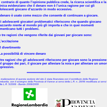
 contrario di quanto l’opinione pubblica crede, la ricerca scientifica e la
linica evidenziano che il denaro non è l’unica ragione per cui gli
dolescenti giocano d’azzardo in modo eccessivo.
l denaro è usato come mezzo che consente di continuare a giocare.
li adolescenti giocatori problematici riferiscono che quando giocano
’azzardo niente al mondo più gli importa e che in quei momenti
imenticano tutti i problemi.
e tre ragioni che vengono riferite dai giovani per giocare sono:
L’eccitazione
Il divertimento
La possibilità di vincere denaro
ltre ragioni che gli adolescenti riferiscono per giocare sono la pressione
l gruppo dei pari, il giocare per alleviare la noia e per alleviare un umo
epressivo.
*********************************************
 realizzazione di questa sezione del sito è stata finanziata con il contributo della Regione
mbardia, con il sostegno della Provincia di Varese
ai sensi della L.R. n. 28/96 modificata ai sensi
lla L.R. 5/2006 - Bando 2008/2009