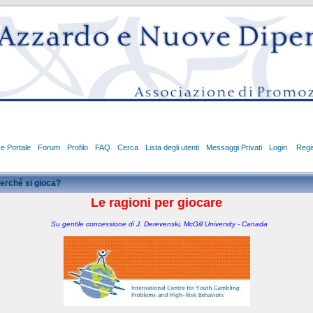
ce Portale
Forum
Profilo
FAQ
Cerca
Lista degli utenti
Messaggi Privati
Login
Regis
erché si gioca?
Le ragioni per giocare
Su gentile concessione di J. Derevenski, McGill University - Canada