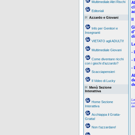
Multimediale Altri Rischi
Al
c
Editoriali
a
Azzardo e Giovani
I
G
Info per Genitori e
d
Insegnanti
d
VIETATO agli ADULTI!
L
Multimediale Giovani
- 
Come diventare ricchi
- 
con i giochi d'azzardo?
- 
Scacciapensieri
A
de
Il Video di Lucky
d
Menù Sezione
Interattiva
La
Home Sezione
Lo
Interattiva
de
Acchiappa il Gratta-
Gratta!
Non t'azzardare!