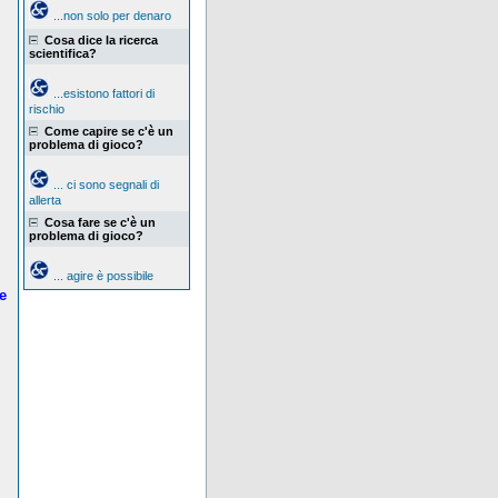
...non solo per denaro
Cosa dice la ricerca
scientifica?
...esistono fattori di
rischio
Come capire se c'è un
problema di gioco?
... ci sono segnali di
allerta
Cosa fare se c'è un
problema di gioco?
... agire è possibile
re