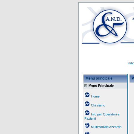
Indi
Menu principale
P
Menu Principale
Home
Chi siamo
Info per Operatori e
Pazienti
Multimediale Azzardo