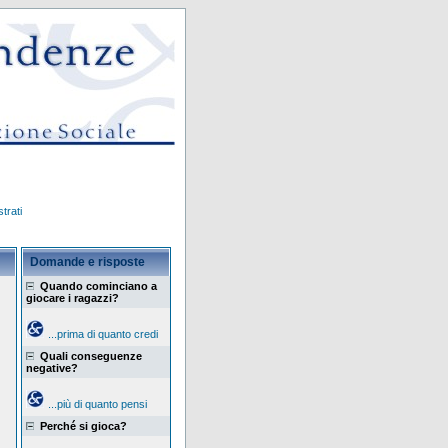
trati
Domande e risposte
Quando cominciano a
giocare i ragazzi?
...prima di quanto credi
Quali conseguenze
negative?
...più di quanto pensi
Perché si gioca?