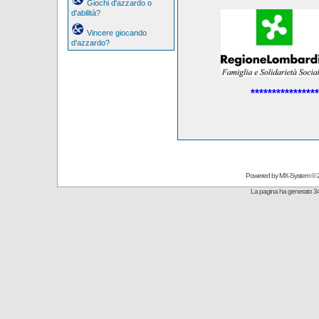
Giochi d'azzardo o
d'abilità?
Vincere giocando
d'azzardo?
****************
Powered by
MX-System
© 
La pagina ha generato 34