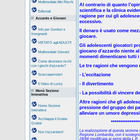
Multimediale Altri Rischi
Al contrario di quanto l’opi
scientifica e la clinica evid
Editoriali
ragione per cui gli adolesc
Azzardo e Giovani
eccessivo.
Info per Genitori e
Il denaro è usato come mez
Insegnanti
giocare.
VIETATO agli ADULTI!
Gli adolescenti giocatori p
giocano d’azzardo niente al
Multimediale Giovani
momenti dimenticano tutti i
Come diventare ricchi
Le tre ragioni che vengono r
con i giochi d'azzardo?
- L’eccitazione
Scacciapensieri
- Il divertimento
Il Video di Lucky
Menù Sezione
- La possibilità di vincere d
Interattiva
Altre ragioni che gli adoles
Home Sezione
pressione del gruppo dei pari
Interattiva
alleviare un umore depressi
Acchiappa il Gratta-
***************
Gratta!
La realizzazione di questa sezione de
Non t'azzardare!
Regione Lombardia, con il sostegno
28/96 modificata ai sensi della L.