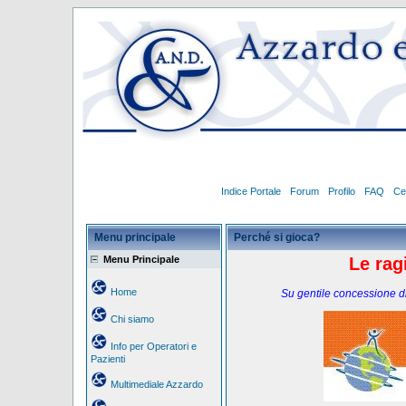
Indice Portale
Forum
Profilo
FAQ
Ce
Menu principale
Perché si gioca?
Menu Principale
Le rag
Home
Su gentile concessione di
Chi siamo
Info per Operatori e
Pazienti
Multimediale Azzardo