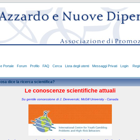
ce Portale
Forum
Profilo
FAQ
Cerca
Lista degli utenti
Messaggi Privati
Login
Regis
osa dice la ricerca scientifica?
Le conoscenze scientifiche attuali
Su gentile concessione di J. Derevenski, McGill University - Canada