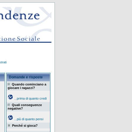
trati
Domande e risposte
Quando cominciano a
giocare i ragazzi?
...prima di quanto credi
Quali conseguenze
negative?
...più di quanto pensi
Perché si gioca?