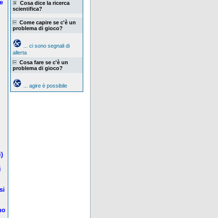
e
Cosa dice la ricerca
scientifica?
Come capire se c'è un
problema di gioco?
... ci sono segnali di
allerta
Cosa fare se c'è un
problema di gioco?
... agire è possibile
)
i
si
no