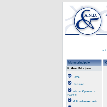
Indi
Menu principale
C
Menu Principale
Home
Chi siamo
Info per Operatori e
Pazienti
Multimediale Azzardo