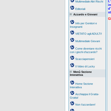
L
Multimediale Altri Rischi
in
d
Editoriali
st
Azzardo e Giovani
G
Info per Genitori e
Insegnanti
VIETATO agli ADULTI!
Multimediale Giovani
Come diventare ricchi
con i giochi d'azzardo?
Scacciapensieri
Il Video di Lucky
Menù Sezione
Interattiva
Home Sezione
Interattiva
Acchiappa il Gratta-
Gratta!
Non t'azzardare!