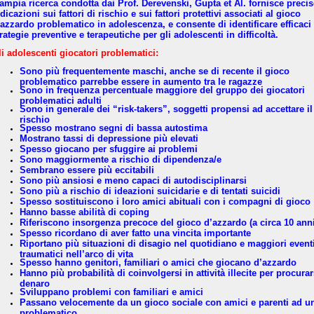
’ampia ricerca condotta dai Prof. Derevenski, Gupta et Al. fornisce precis
dicazioni sui fattori di rischio e sui fattori protettivi associati al gioco
’azzardo problematico in adolescenza, e consente di identificare efficaci
rategie preventive e terapeutiche per gli adolescenti in difficoltà.
li adolescenti giocatori problematici:
Sono più frequentemente maschi, anche se di recente il gioco
problematico parrebbe essere in aumento tra le ragazze
Sono in frequenza percentuale maggiore del gruppo dei giocatori
problematici adulti
Sono in generale dei “risk-takers”, soggetti propensi ad accettare il
rischio
Spesso mostrano segni di bassa autostima
Mostrano tassi di depressione più elevati
Spesso giocano per sfuggire ai problemi
Sono maggiormente a rischio di dipendenza/e
Sembrano essere più eccitabili
Sono più ansiosi e meno capaci di autodisciplinarsi
Sono più a rischio di ideazioni suicidarie e di tentati suicidi
Spesso sostituiscono i loro amici abituali con i compagni di gioco
Hanno basse abilità di coping
Riferiscono insorgenza precoce del gioco d’azzardo (a circa 10 anni
Spesso ricordano di aver fatto una vincita importante
Riportano più situazioni di disagio nel quotidiano e maggiori event
traumatici nell’arco di vita
Spesso hanno genitori, familiari o amici che giocano d’azzardo
Hanno più probabilità di coinvolgersi in attività illecite per procurar
denaro
Sviluppano problemi con familiari e amici
Passano velocemente da un gioco sociale con amici e parenti ad u
problematico