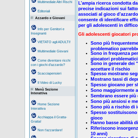
Multimediale Altri Rischi
L’ampia ricerca condotta dai
precise indicazioni sui fattor
Editoriali
associati al gioco d’azzard
Azzardo e Giovani
consente di identificare eff
per gli adolescenti in diffico
Info per Genitori e
Insegnanti
Gli adolescenti giocatori pr
VIETATO agli ADULTI!
Sono più frequentemen
problematico parrebbe
Multimediale Giovani
Sono in frequenza pe
giocatori problematici
Come diventare ricchi
Sono in generale dei “
con i giochi d'azzardo?
accettare il rischio
Spesso mostrano segn
Scacciapensieri
Mostrano tassi di depr
Il Video di Lucky
Spesso giocano per sf
Menù Sezione
Sono maggiormente a 
Interattiva
Sembrano essere più e
Sono più ansiosi e me
Home Sezione
Sono più a rischio di i
Interattiva
Spesso sostituiscono i
Acchiappa il Gratta-
gioco
Gratta!
Hanno basse abilità d
Riferiscono insorgenz
Non t'azzardare!
10 anni)