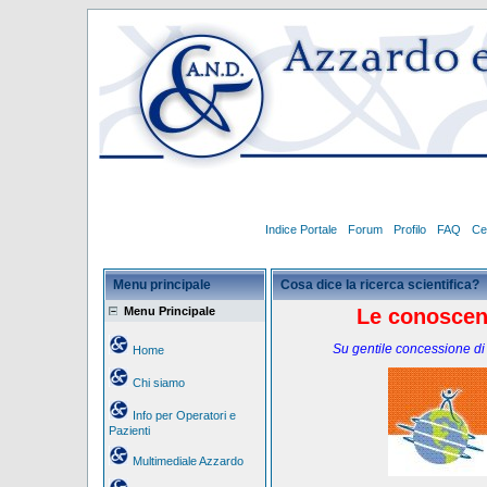
Indice Portale
Forum
Profilo
FAQ
Ce
Menu principale
Cosa dice la ricerca scientifica?
Menu Principale
Le conoscenz
Su gentile concessione di
Home
Chi siamo
Info per Operatori e
Pazienti
Multimediale Azzardo