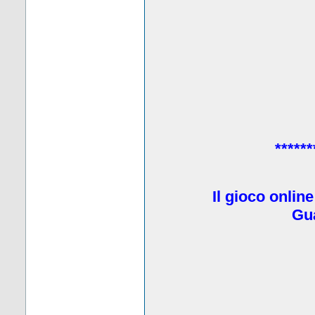
******
Il gioco onlin
Gua