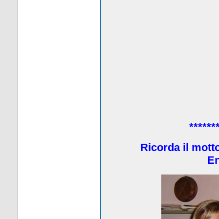
******
Ricorda il mott
En