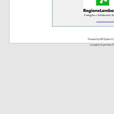
***********
Powered by
MX-System
© 
La pagina ha generato 29