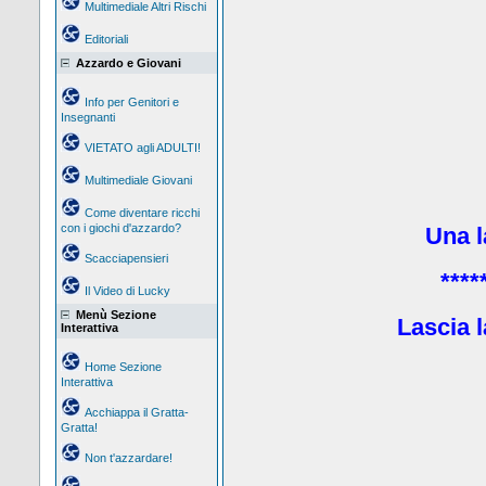
Multimediale Altri Rischi
Editoriali
Azzardo e Giovani
Info per Genitori e
Insegnanti
VIETATO agli ADULTI!
Multimediale Giovani
Come diventare ricchi
con i giochi d'azzardo?
Una la
Scacciapensieri
****
Il Video di Lucky
Menù Sezione
Lascia l
Interattiva
Home Sezione
Interattiva
Acchiappa il Gratta-
Gratta!
Non t'azzardare!