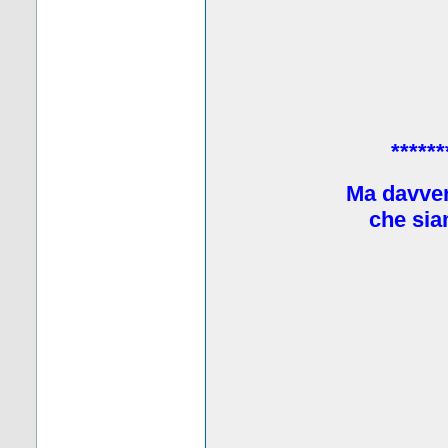
******
Ma davve
che sia