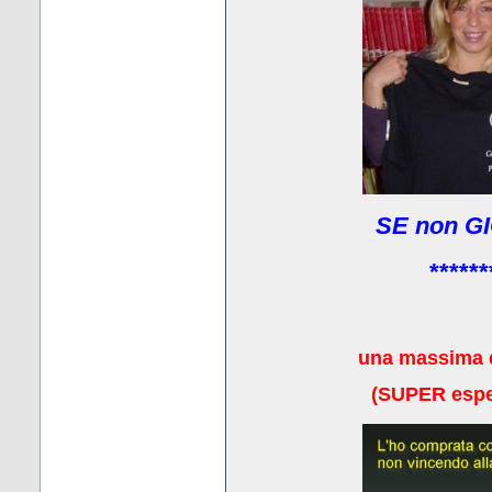
SE non GI
******
una massima 
(
SUPER esper