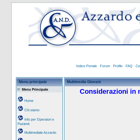
Indice Portale
Forum
Profilo
FAQ
Ce
Menu principale
Multimedia Giovani
Menu Principale
Considerazioni in 
Home
Chi siamo
Info per Operatori e
Pazienti
Multimediale Azzardo