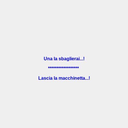
Una la sbaglierai...!
******************
Lascia la macchinetta...!