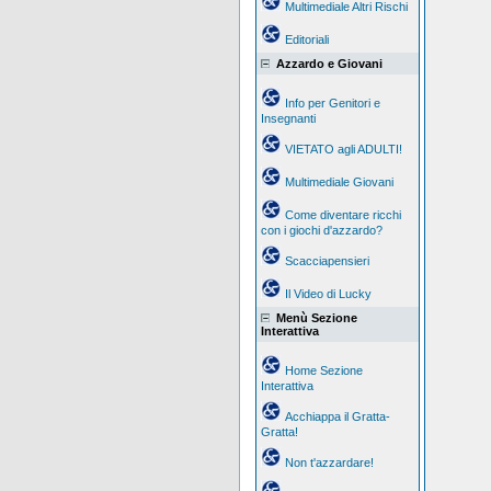
Multimediale Altri Rischi
Editoriali
Azzardo e Giovani
Info per Genitori e
Insegnanti
VIETATO agli ADULTI!
Multimediale Giovani
Come diventare ricchi
con i giochi d'azzardo?
Scacciapensieri
Il Video di Lucky
Menù Sezione
Interattiva
Home Sezione
Interattiva
Acchiappa il Gratta-
Gratta!
Non t'azzardare!