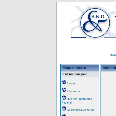
Indi
Menu principale
Multimed
Menu Principale
Home
Chi siamo
Info per Operatori e
Pazienti
Multimediale Azzardo