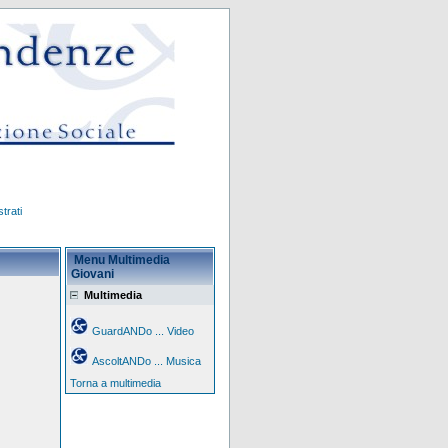
trati
Menu Multimedia
Giovani
Multimedia
GuardANDo ... Video
AscoltANDo ... Musica
Torna a multimedia