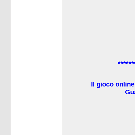
******
Il gioco onlin
Gua