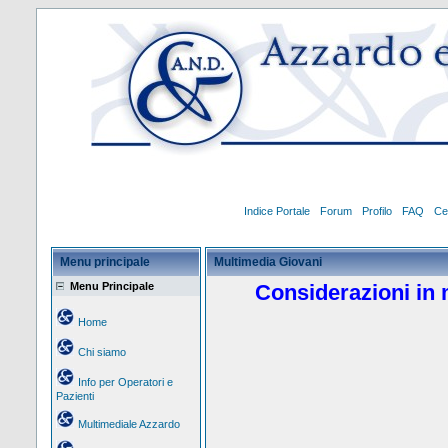
Indice Portale
Forum
Profilo
FAQ
Ce
Menu principale
Multimedia Giovani
Menu Principale
Considerazioni in 
Home
Chi siamo
Info per Operatori e
Pazienti
Multimediale Azzardo