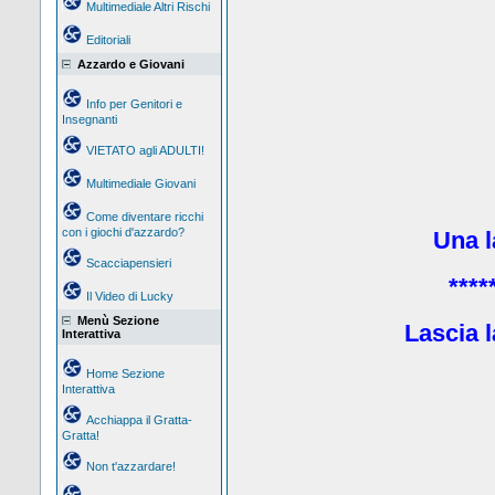
Multimediale Altri Rischi
Editoriali
Azzardo e Giovani
Info per Genitori e
Insegnanti
VIETATO agli ADULTI!
Multimediale Giovani
Come diventare ricchi
con i giochi d'azzardo?
Una la
Scacciapensieri
****
Il Video di Lucky
Menù Sezione
Lascia l
Interattiva
Home Sezione
Interattiva
Acchiappa il Gratta-
Gratta!
Non t'azzardare!