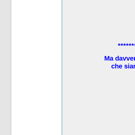
******
Ma davve
che sia