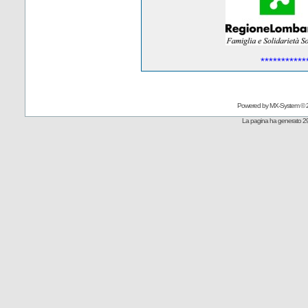
***********
Powered by
MX-System
© 
La pagina ha generato 29