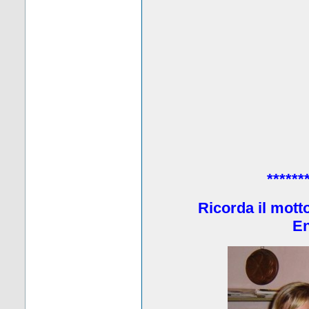
******
Ricorda il mott
En