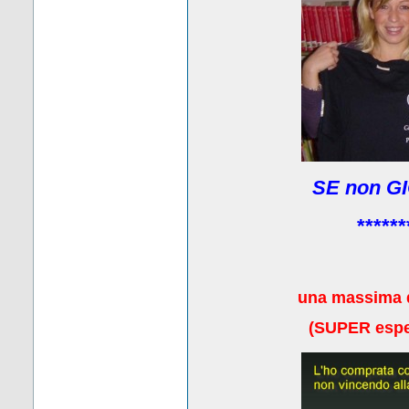
SE non GI
******
una massima 
(
SUPER esper