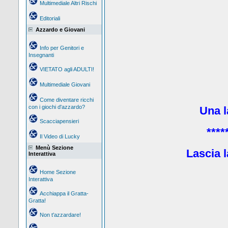
Multimediale Altri Rischi
Editoriali
Azzardo e Giovani
Info per Genitori e
Insegnanti
VIETATO agli ADULTI!
Multimediale Giovani
Come diventare ricchi
con i giochi d'azzardo?
Una la
Scacciapensieri
****
Il Video di Lucky
Menù Sezione
Lascia l
Interattiva
Home Sezione
Interattiva
Acchiappa il Gratta-
Gratta!
Non t'azzardare!