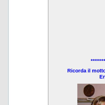
******
Ricorda il mott
En