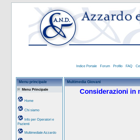
Indice Portale
Forum
Profilo
FAQ
Ce
Menu principale
Multimedia Giovani
Menu Principale
Considerazioni in 
Home
Chi siamo
Info per Operatori e
Pazienti
Multimediale Azzardo