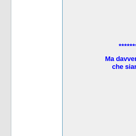
******
Ma davve
che sia