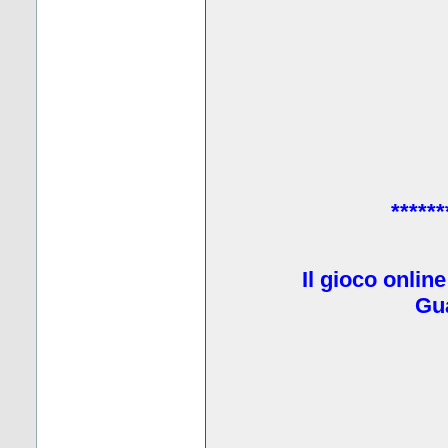
******
Il gioco onlin
Gua