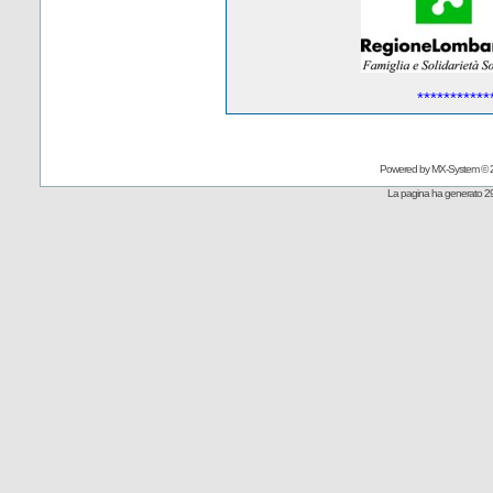
***********
Powered by
MX-System
© 
La pagina ha generato 29