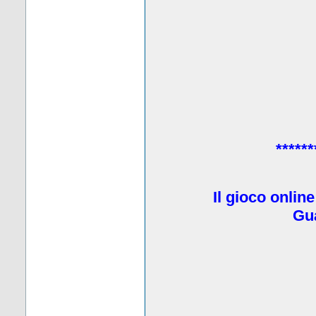
******
Il gioco onlin
Gua