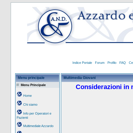
Indice Portale
Forum
Profilo
FAQ
Ce
Menu principale
Multimedia Giovani
Menu Principale
Considerazioni in 
Home
Chi siamo
Info per Operatori e
Pazienti
Multimediale Azzardo