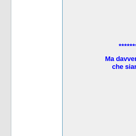
******
Ma davve
che sia