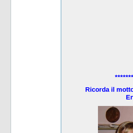
******
Ricorda il mott
En