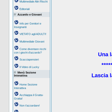
Multimediale Altri Rischi
Editoriali
Azzardo e Giovani
Info per Genitori e
Insegnanti
VIETATO agli ADULTI!
Multimediale Giovani
Come diventare ricchi
con i giochi d'azzardo?
Una la
Scacciapensieri
****
Il Video di Lucky
Menù Sezione
Lascia l
Interattiva
Home Sezione
Interattiva
Acchiappa il Gratta-
Gratta!
Non t'azzardare!