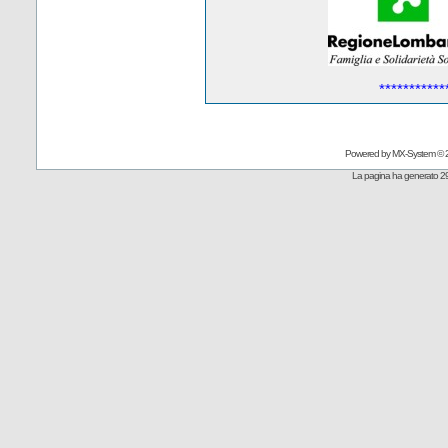
***********
Powered by
MX-System
© 
La pagina ha generato 29