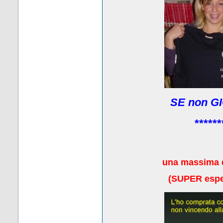
SE non GI
******
una massima 
(
SUPER esper