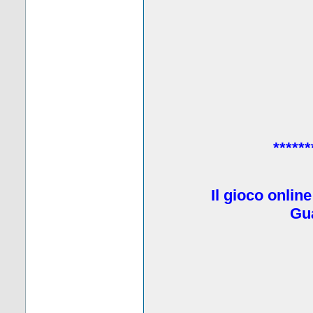
******
Il gioco onlin
Gua