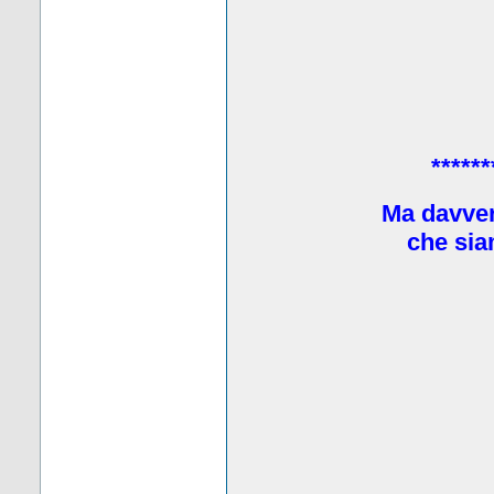
******
Ma davve
che sia