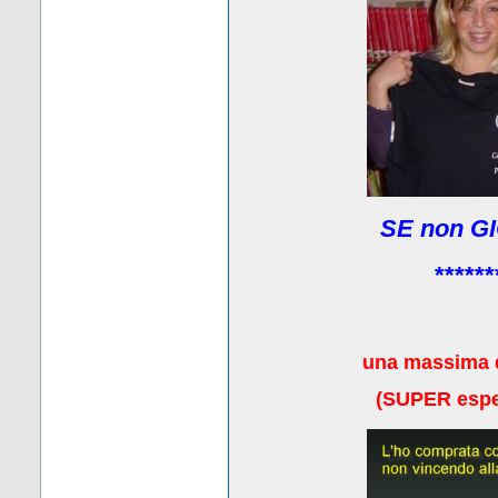
SE non GI
******
una massima 
(
SUPER esper