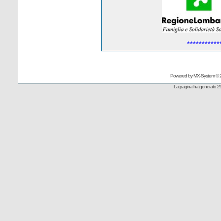
***********
Powered by
MX-System
© 
La pagina ha generato 29