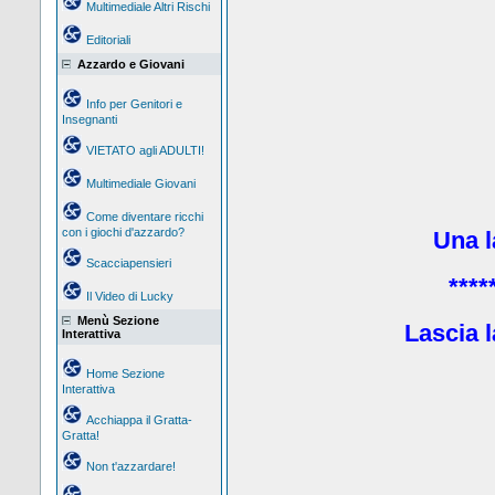
Multimediale Altri Rischi
Editoriali
Azzardo e Giovani
Info per Genitori e
Insegnanti
VIETATO agli ADULTI!
Multimediale Giovani
Come diventare ricchi
con i giochi d'azzardo?
Una la
Scacciapensieri
****
Il Video di Lucky
Menù Sezione
Lascia l
Interattiva
Home Sezione
Interattiva
Acchiappa il Gratta-
Gratta!
Non t'azzardare!