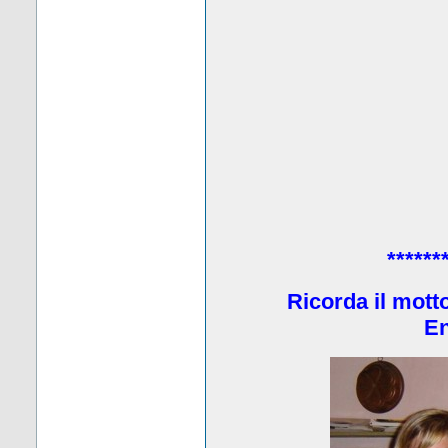
******
Ricorda il mott
En