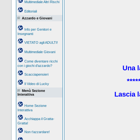
Multimediale Altri Rischi
Editoriali
Azzardo e Giovani
Info per Genitori e
Insegnanti
VIETATO agli ADULTI!
Multimediale Giovani
Come diventare ricchi
con i giochi d'azzardo?
Una la
Scacciapensieri
****
Il Video di Lucky
Menù Sezione
Lascia l
Interattiva
Home Sezione
Interattiva
Acchiappa il Gratta-
Gratta!
Non t'azzardare!