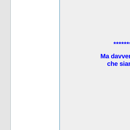
******
Ma davve
che sia