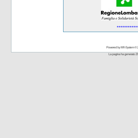
***********
Powered by
MX-System
© 
La pagina ha generato 29