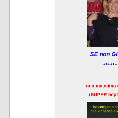
SE non GI
******
una massima 
(
SUPER esper