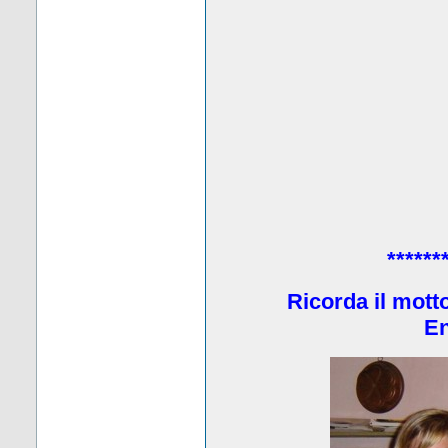
******
Ricorda il mott
En