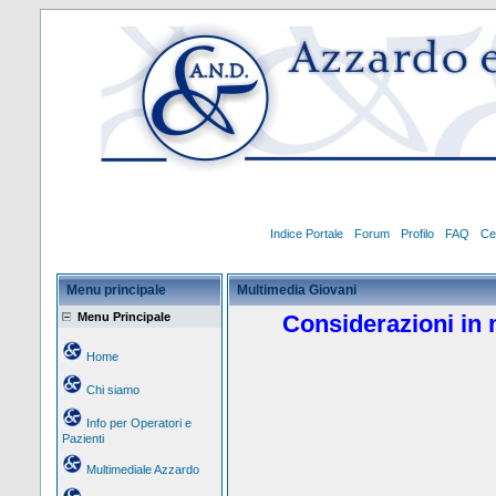
Indice Portale
Forum
Profilo
FAQ
Ce
Menu principale
Multimedia Giovani
Menu Principale
Considerazioni in 
Home
Chi siamo
Info per Operatori e
Pazienti
Multimediale Azzardo