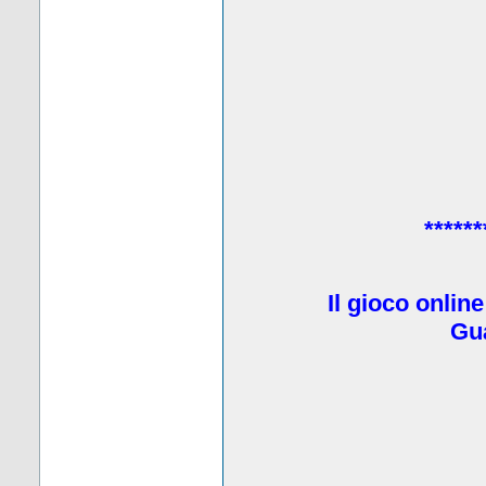
******
Il gioco onlin
Gua