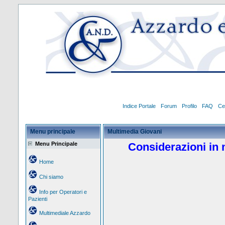
Indice Portale
Forum
Profilo
FAQ
Ce
Menu principale
Multimedia Giovani
Menu Principale
Considerazioni in 
Home
Chi siamo
Info per Operatori e
Pazienti
Multimediale Azzardo