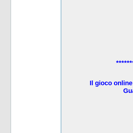
******
Il gioco onlin
Gua