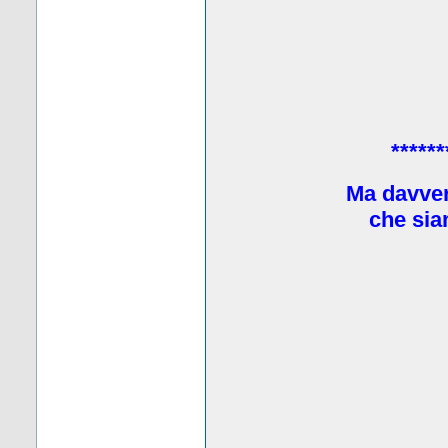
******
Ma davve
che sia