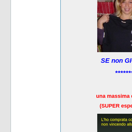
SE non GI
******
una massima 
(
SUPER esper