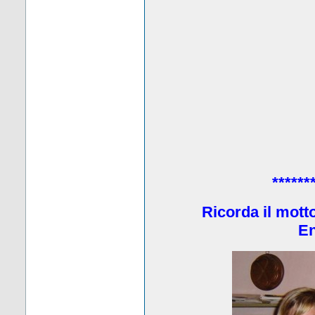
******
Ricorda il mott
En