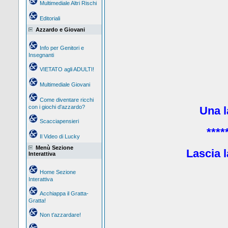
Multimediale Altri Rischi
Editoriali
Azzardo e Giovani
Info per Genitori e
Insegnanti
VIETATO agli ADULTI!
Multimediale Giovani
Come diventare ricchi
con i giochi d'azzardo?
Una la
Scacciapensieri
****
Il Video di Lucky
Menù Sezione
Lascia l
Interattiva
Home Sezione
Interattiva
Acchiappa il Gratta-
Gratta!
Non t'azzardare!