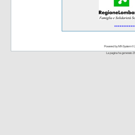
***********
Powered by
MX-System
© 
La pagina ha generato 29