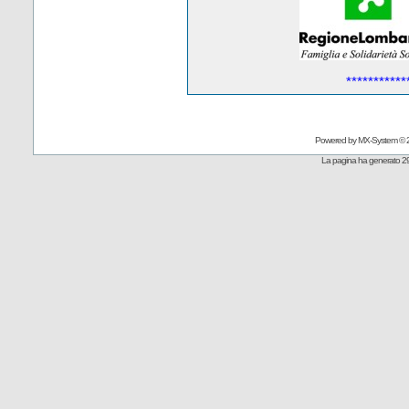
***********
Powered by
MX-System
© 
La pagina ha generato 29