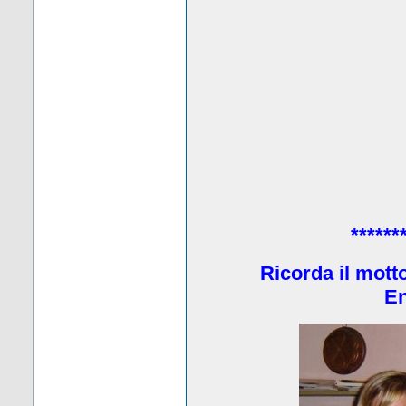
******
Ricorda il mott
En