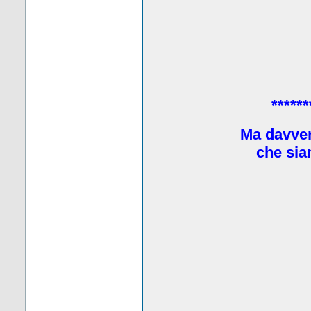
******
Ma davve
che sia