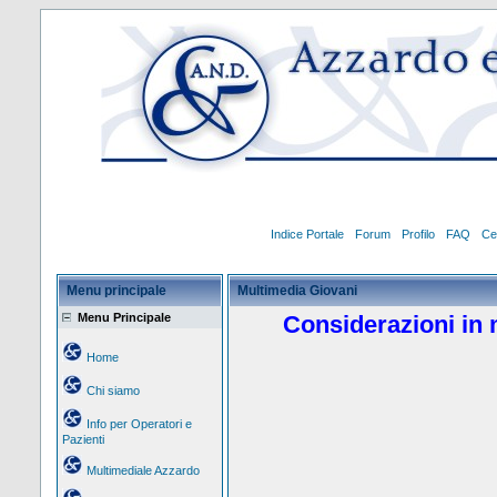
Indice Portale
Forum
Profilo
FAQ
Ce
Menu principale
Multimedia Giovani
Menu Principale
Considerazioni in 
Home
Chi siamo
Info per Operatori e
Pazienti
Multimediale Azzardo