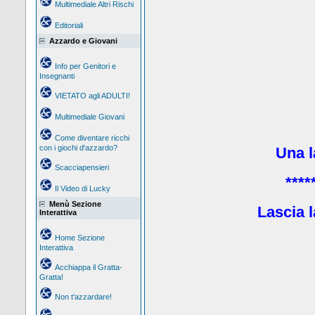
Multimediale Altri Rischi
Editoriali
Azzardo e Giovani
Info per Genitori e
Insegnanti
VIETATO agli ADULTI!
Multimediale Giovani
Come diventare ricchi
con i giochi d'azzardo?
Una la
Scacciapensieri
****
Il Video di Lucky
Menù Sezione
Lascia l
Interattiva
Home Sezione
Interattiva
Acchiappa il Gratta-
Gratta!
Non t'azzardare!