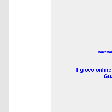
******
Il gioco onlin
Gua