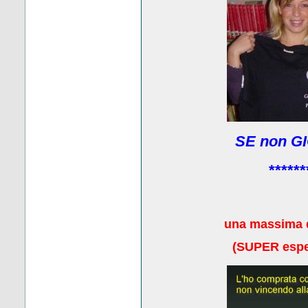
SE non GI
******
una massima 
(
SUPER esper