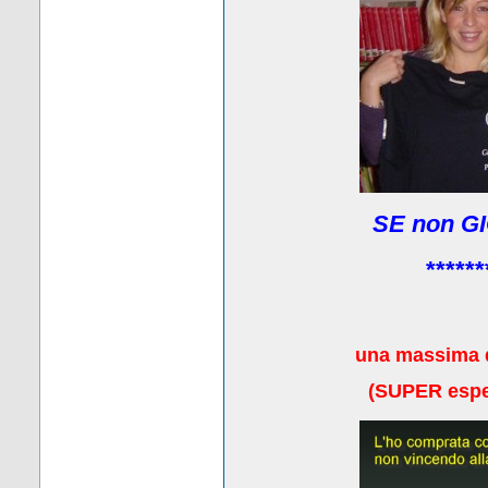
SE non GI
******
una massima 
(
SUPER esper