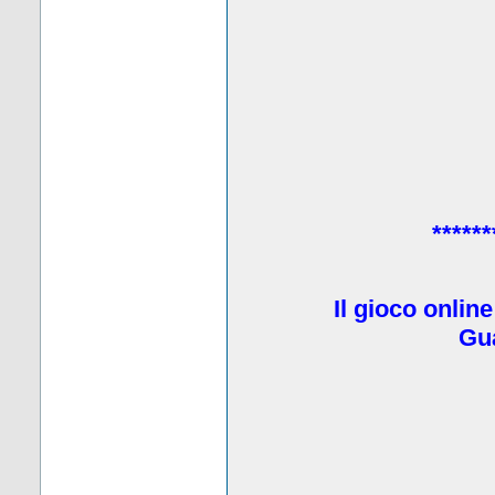
******
Il gioco onlin
Gua