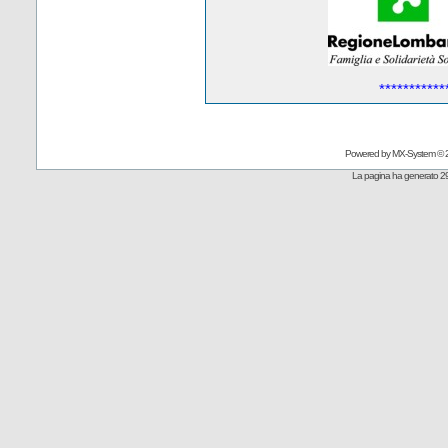
***********
Powered by
MX-System
© 
La pagina ha generato 29