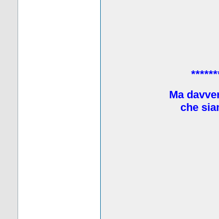
******
Ma davve
che sia