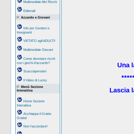
Multimediale Altri Rischi
Editoriali
Azzardo e Giovani
Info per Genitori e
Insegnanti
VIETATO agli ADULTI!
Multimediale Giovani
Come diventare ricchi
con i giochi d'azzardo?
Una la
Scacciapensieri
****
Il Video di Lucky
Menù Sezione
Lascia l
Interattiva
Home Sezione
Interattiva
Acchiappa il Gratta-
Gratta!
Non t'azzardare!