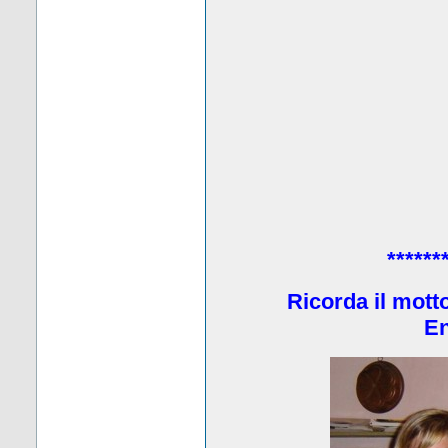
******
Ricorda il mott
En