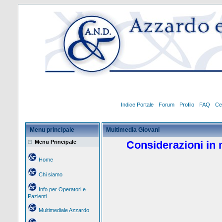
Indice Portale
Forum
Profilo
FAQ
Ce
Menu principale
Multimedia Giovani
Menu Principale
Considerazioni in 
Home
Chi siamo
Info per Operatori e
Pazienti
Multimediale Azzardo