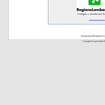
***********
Powered by
MX-System
© 
La pagina ha generato 29