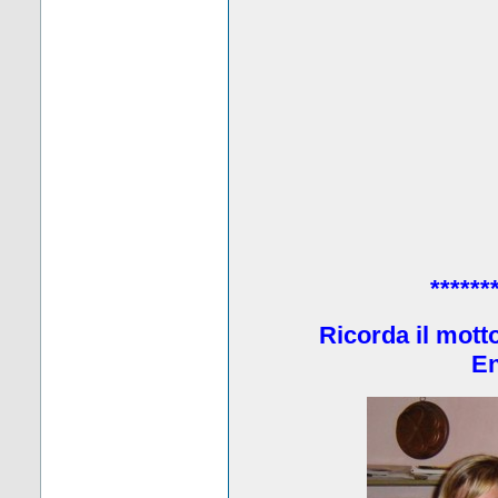
******
Ricorda il mott
En