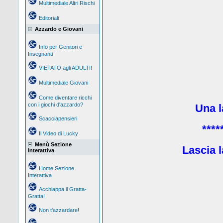
Multimediale Altri Rischi
Editoriali
Azzardo e Giovani
Info per Genitori e
Insegnanti
VIETATO agli ADULTI!
Multimediale Giovani
Come diventare ricchi
con i giochi d'azzardo?
Una la
Scacciapensieri
****
Il Video di Lucky
Menù Sezione
Lascia l
Interattiva
Home Sezione
Interattiva
Acchiappa il Gratta-
Gratta!
Non t'azzardare!