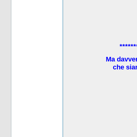
******
Ma davve
che sia