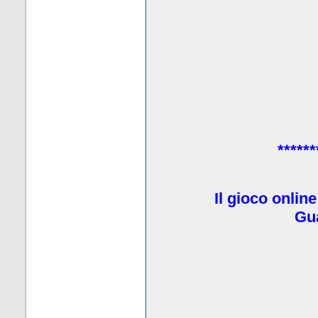
******
Il gioco onlin
Gua