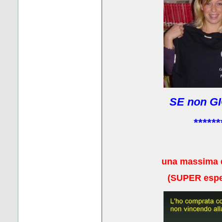
SE non GI
******
una massima 
(
SUPER esper