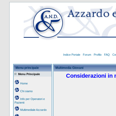
Indice Portale
Forum
Profilo
FAQ
Ce
Menu principale
Multimedia Giovani
Menu Principale
Considerazioni in 
Home
Chi siamo
Info per Operatori e
Pazienti
Multimediale Azzardo