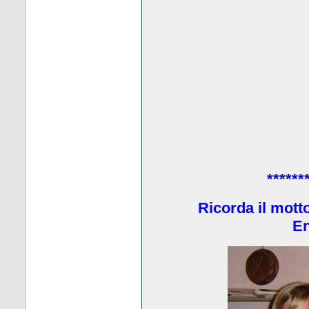
******
Ricorda il mott
En