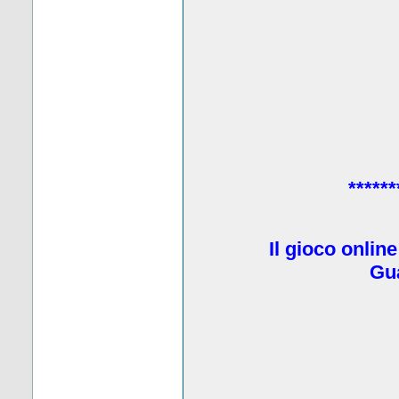
******
Il gioco onlin
Gua