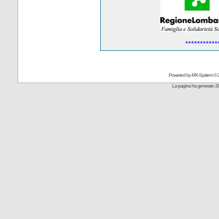
***********
Powered by
MX-System
© 
La pagina ha generato 29