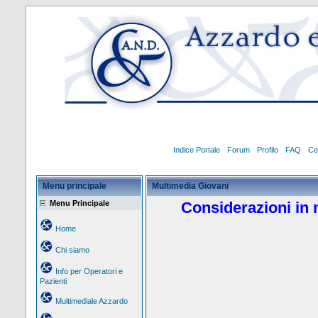
Indice Portale
Forum
Profilo
FAQ
Ce
Menu principale
Multimedia Giovani
Menu Principale
Considerazioni in 
Home
Chi siamo
Info per Operatori e
Pazienti
Multimediale Azzardo