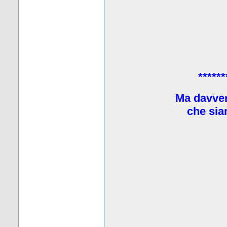
******
Ma davve
che sia