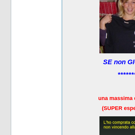
SE non GI
******
una massima 
(
SUPER esper