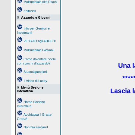
Multimediale Altri Rischi
Editoriali
Azzardo e Giovani
Info per Genitori e
Insegnanti
VIETATO agli ADULTI!
Multimediale Giovani
Come diventare ricchi
con i giochi d'azzardo?
Una la
Scacciapensieri
****
Il Video di Lucky
Menù Sezione
Lascia l
Interattiva
Home Sezione
Interattiva
Acchiappa il Gratta-
Gratta!
Non t'azzardare!