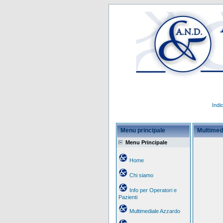
Indi
Menu principale
Multimed
Menu Principale
Home
Chi siamo
Info per Operatori e
Pazienti
Multimediale Azzardo