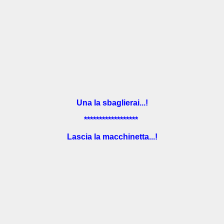
Una la sbaglierai...!
******************
Lascia la macchinetta...!