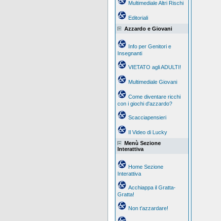
Multimediale Altri Rischi
Editoriali
Azzardo e Giovani
Info per Genitori e
Insegnanti
VIETATO agli ADULTI!
Multimediale Giovani
Come diventare ricchi
con i giochi d'azzardo?
Scacciapensieri
Il Video di Lucky
Menù Sezione
Interattiva
Home Sezione
Interattiva
Acchiappa il Gratta-
Gratta!
Non t'azzardare!