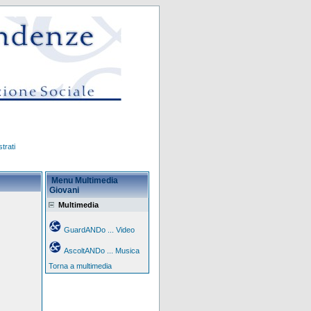
trati
Menu Multimedia
Giovani
Multimedia
GuardANDo ... Video
AscoltANDo ... Musica
Torna a multimedia