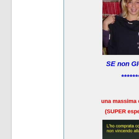
SE non GI
******
una massima 
(
SUPER esper