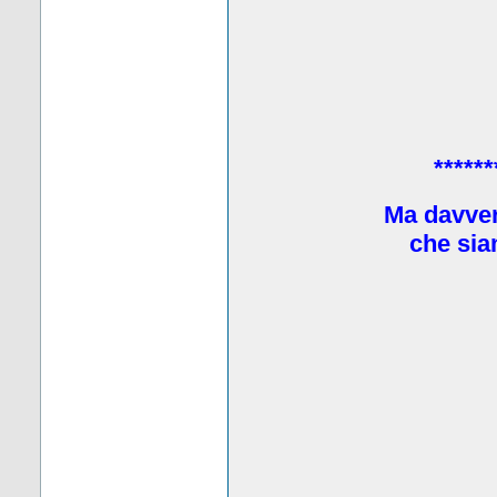
******
Ma davve
che sia