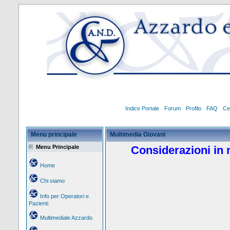
Indice Portale
Forum
Profilo
FAQ
Ce
Menu principale
Multimedia Giovani
Menu Principale
Considerazioni in 
Home
Chi siamo
Info per Operatori e
Pazienti
Multimediale Azzardo