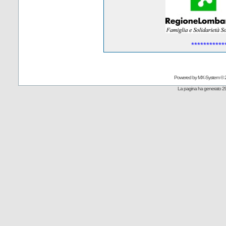
***********
Powered by
MX-System
© 
La pagina ha generato 29