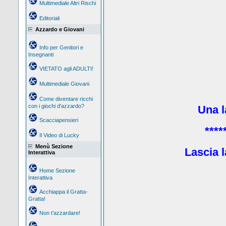
Multimediale Altri Rischi
Editoriali
Azzardo e Giovani
Info per Genitori e
Insegnanti
VIETATO agli ADULTI!
Multimediale Giovani
Come diventare ricchi
con i giochi d'azzardo?
Una la
Scacciapensieri
****
Il Video di Lucky
Menù Sezione
Lascia l
Interattiva
Home Sezione
Interattiva
Acchiappa il Gratta-
Gratta!
Non t'azzardare!