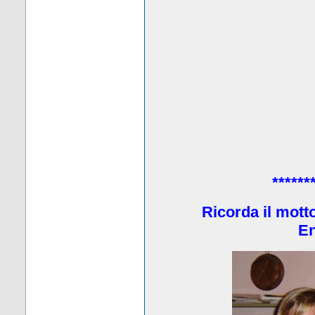
******
Ricorda il mott
En