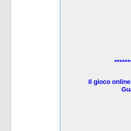
******
Il gioco onlin
Gua