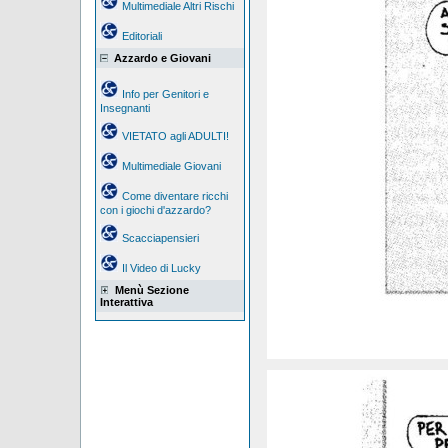
Multimediale Altri Rischi
Editoriali
Azzardo e Giovani
Info per Genitori e
Insegnanti
VIETATO agli ADULTI!
Multimediale Giovani
Come diventare ricchi
con i giochi d'azzardo?
Scacciapensieri
Il Video di Lucky
Menù Sezione
Interattiva