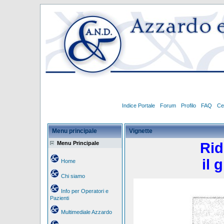
Indice Portale
Forum
Profilo
FAQ
Ce
Menu principale
Vignette
Menu Principale
Rid
il 
Home
Chi siamo
Info per Operatori e
Pazienti
Multimediale Azzardo